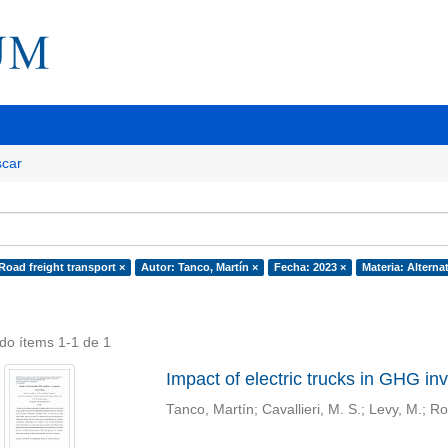
car
Road freight transport ×
Autor: Tanco, Martín ×
Fecha: 2023 ×
Materia: Alterna
do ítems 1-1 de 1
Impact of electric trucks in GHG i
Tanco, Martín
;
Cavallieri, M. S.
;
Levy, M.
;
Ro