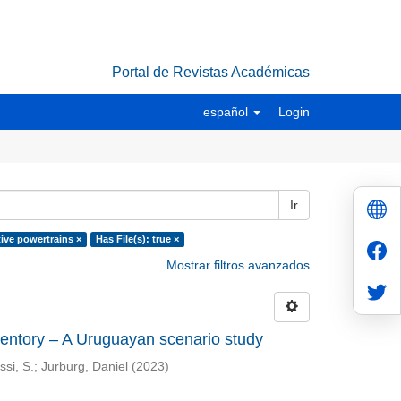
Portal de Revistas Académicas
español
Login
Ir
tive powertrains ×
Has File(s): true ×
Mostrar filtros avanzados
nventory – A Uruguayan scenario study
ssi, S.
;
Jurburg, Daniel
(
2023
)