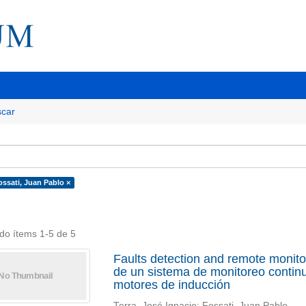
car
ossati, Juan Pablo ×
do ítems 1-5 de 5
Faults detection and remote monito
de un sistema de monitoreo continu
motores de inducción
Terra, José Ignacio; Fossati, Juan Pablo