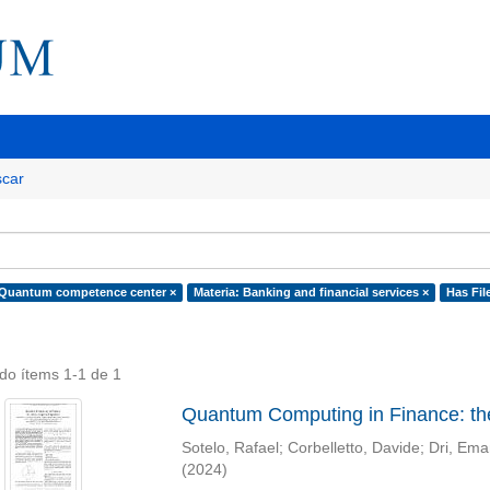
car
 Quantum competence center ×
Materia: Banking and financial services ×
Has File
do ítems 1-1 de 1
Quantum Computing in Finance: th
Sotelo, Rafael
;
Corbelletto, Davide
;
Dri, Ema
(
2024
)