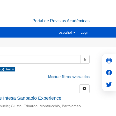
Portal de Revistas Académicas
español
Login
Ir
(s): true ×
Mostrar filtros avanzados
e Intesa Sanpaolo Experience
nuele
;
Giusto, Edoardo
;
Montrucchio, Bartolomeo