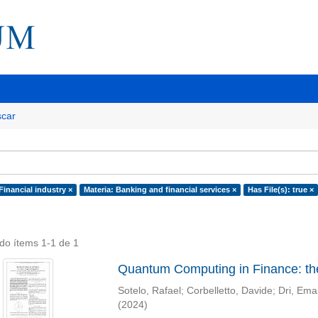
car
Financial industry ×
Materia: Banking and financial services ×
Has File(s): true ×
do ítems 1-1 de 1
Quantum Computing in Finance: th
Sotelo, Rafael
;
Corbelletto, Davide
;
Dri, Ema
(
2024
)