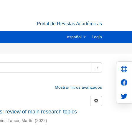
Portal de Revistas Académicas
español
Login
Ir
Mostrar filtros avanzados
s: review of main research topics
iel
;
Tanco, Martín
(
2022
)