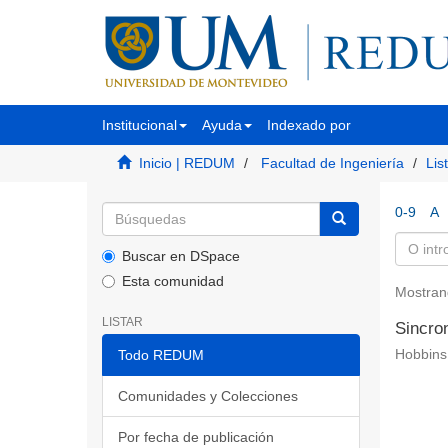
Institucional
Ayuda
Indexado por
Inicio | REDUM
Facultad de Ingeniería
Lis
0-9
A
Buscar en DSpace
Esta comunidad
Mostran
LISTAR
Sincro
Todo REDUM
Hobbins,
Comunidades y Colecciones
Por fecha de publicación