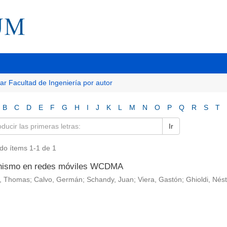
tar Facultad de Ingeniería por autor
B
C
D
E
F
G
H
I
J
K
L
M
N
O
P
Q
R
S
T
Ir
do ítems 1-1 de 1
nismo en redes móviles WCDMA
 Thomas; Calvo, Germán; Schandy, Juan; Viera, Gastón; Ghioldi, Néstor