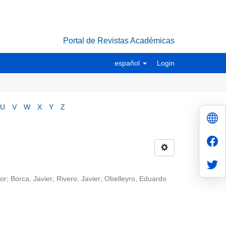
Portal de Revistas Académicas
español
Login
U
V
W
X
Y
Z
; Borca, Javier; Rivero, Javier; Obelleyro, Eduardo