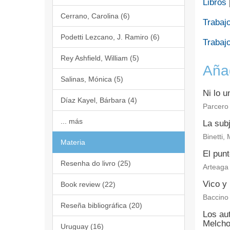
Libros
Cerrano, Carolina (6)
Trabajo
Podetti Lezcano, J. Ramiro (6)
Trabajo
Rey Ashfield, William (5)
Aña
Salinas, Mónica (5)
Ni lo u
Díaz Kayel, Bárbara (4)
Parcero
... más
La subj
Binetti,
Materia
El punt
Resenha do livro (25)
Arteaga 
Vico y 
Book review (22)
Baccino
Reseña bibliográfica (20)
Los aut
Melcho
Uruguay (16)