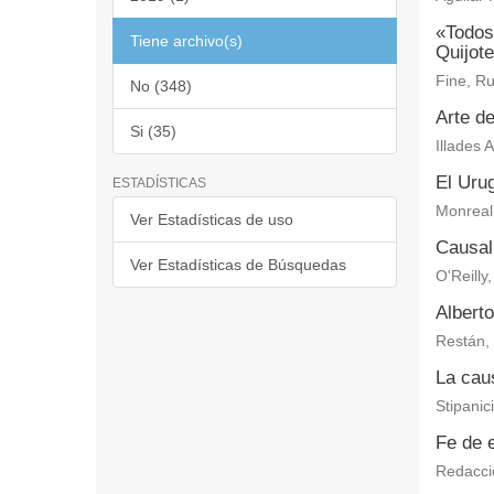
«Todos
Tiene archivo(s)
Quijote
Fine, Ru
No (348)
Arte de
Si (35)
Illades 
El Uru
ESTADÍSTICAS
Monreal
Ver Estadísticas de uso
Causali
Ver Estadísticas de Búsquedas
O'Reilly
Alberto
Restán, 
La caus
Stipanic
Fe de 
Redacci