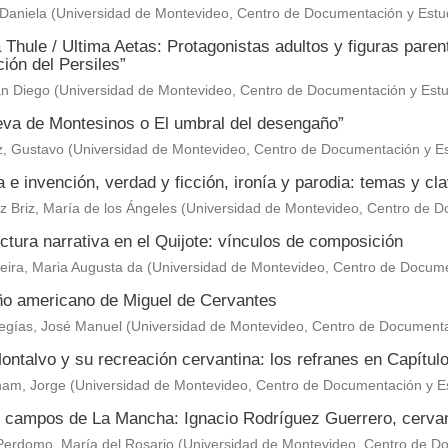
Daniela
(
Universidad de Montevideo, Centro de Documentación y Estu
 Thule / Ultima Aetas: Protagonistas adultos y figuras paren
ión del Persiles”
an Diego
(
Universidad de Montevideo, Centro de Documentación y Estu
eva de Montesinos o El umbral del desengaño”
z, Gustavo
(
Universidad de Montevideo, Centro de Documentación y Es
a e invención, verdad y ficción, ironía y parodia: temas y cl
 Briz, María de los Ángeles
(
Universidad de Montevideo, Centro de D
ctura narrativa en el Quijote: vínculos de composición
eira, Maria Augusta da
(
Universidad de Montevideo, Centro de Docume
ño americano de Miguel de Cervantes
egías, José Manuel
(
Universidad de Montevideo, Centro de Documenta
ntalvo y su recreación cervantina: los refranes en Capítul
am, Jorge
(
Universidad de Montevideo, Centro de Documentación y E
s campos de La Mancha: Ignacio Rodríguez Guerrero, cervan
Perdomo, María del Rosario
(
Universidad de Montevideo, Centro de Do