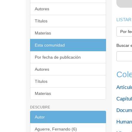
Autores
LISTAR
Títulos
Por fe
Materias
Esta comunidad
Buscar 
Por fecha de publicación
Autores
Col
Títulos
Artícul
Materias
Capítul
DESCUBRE
Docume
Autor
Humani
Aguerre, Fernando (6)