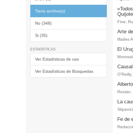
«Todos
Tiene archivo(s)
Quijote
Fine, Ru
No (348)
Arte de
Si (35)
Illades 
El Uru
ESTADÍSTICAS
Monreal
Ver Estadísticas de uso
Causali
Ver Estadísticas de Búsquedas
O'Reilly
Alberto
Restán, 
La caus
Stipanic
Fe de 
Redacci