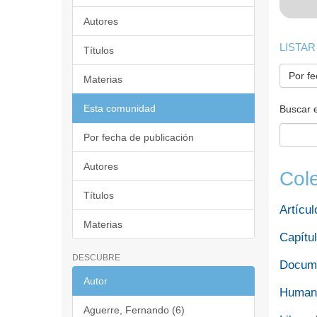
Autores
LISTAR
Títulos
Por fe
Materias
Esta comunidad
Buscar 
Por fecha de publicación
Autores
Col
Títulos
Artícul
Materias
Capítul
DESCUBRE
Docume
Autor
Humani
Aguerre, Fernando (6)