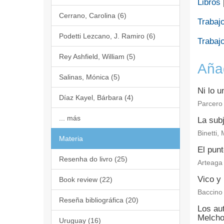
Libros
Cerrano, Carolina (6)
Trabajo
Podetti Lezcano, J. Ramiro (6)
Trabajo
Rey Ashfield, William (5)
Aña
Salinas, Mónica (5)
Ni lo u
Díaz Kayel, Bárbara (4)
Parcero
... más
La subj
Binetti,
Materia
El punt
Resenha do livro (25)
Arteaga 
Vico y 
Book review (22)
Baccino
Reseña bibliográfica (20)
Los aut
Melcho
Uruguay (16)