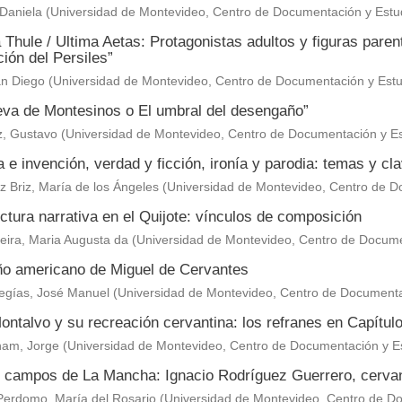
Daniela
(
Universidad de Montevideo, Centro de Documentación y Estu
 Thule / Ultima Aetas: Protagonistas adultos y figuras paren
ión del Persiles”
an Diego
(
Universidad de Montevideo, Centro de Documentación y Estu
eva de Montesinos o El umbral del desengaño”
z, Gustavo
(
Universidad de Montevideo, Centro de Documentación y Es
a e invención, verdad y ficción, ironía y parodia: temas y cl
 Briz, María de los Ángeles
(
Universidad de Montevideo, Centro de D
ctura narrativa en el Quijote: vínculos de composición
eira, Maria Augusta da
(
Universidad de Montevideo, Centro de Docume
ño americano de Miguel de Cervantes
egías, José Manuel
(
Universidad de Montevideo, Centro de Documenta
ntalvo y su recreación cervantina: los refranes en Capítul
am, Jorge
(
Universidad de Montevideo, Centro de Documentación y E
s campos de La Mancha: Ignacio Rodríguez Guerrero, cervan
Perdomo, María del Rosario
(
Universidad de Montevideo, Centro de Do