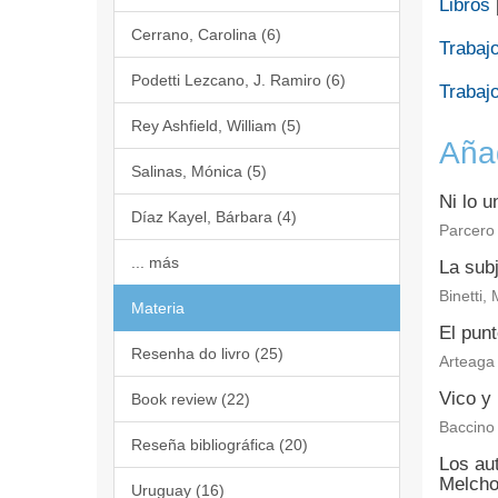
Libros
Cerrano, Carolina (6)
Trabajo
Podetti Lezcano, J. Ramiro (6)
Trabajo
Rey Ashfield, William (5)
Aña
Salinas, Mónica (5)
Ni lo u
Díaz Kayel, Bárbara (4)
Parcero
... más
La subj
Binetti,
Materia
El punt
Resenha do livro (25)
Arteaga 
Vico y 
Book review (22)
Baccino
Reseña bibliográfica (20)
Los aut
Melcho
Uruguay (16)