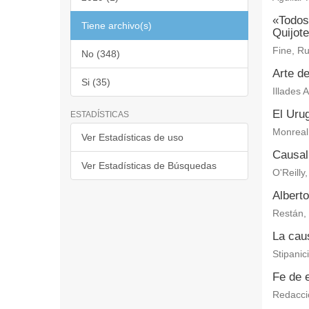
«Todos
Tiene archivo(s)
Quijote
Fine, Ru
No (348)
Arte de
Si (35)
Illades 
El Uru
ESTADÍSTICAS
Monreal
Ver Estadísticas de uso
Causali
Ver Estadísticas de Búsquedas
O'Reilly
Alberto
Restán, 
La caus
Stipanic
Fe de 
Redacci