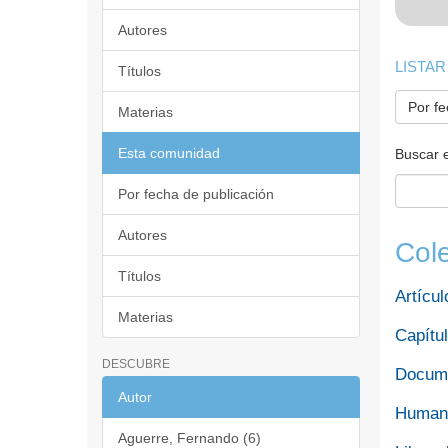
Autores
LISTAR
Títulos
Por fe
Materias
Esta comunidad
Buscar 
Por fecha de publicación
Autores
Col
Títulos
Artícul
Materias
Capítul
DESCUBRE
Docume
Autor
Humani
Aguerre, Fernando (6)