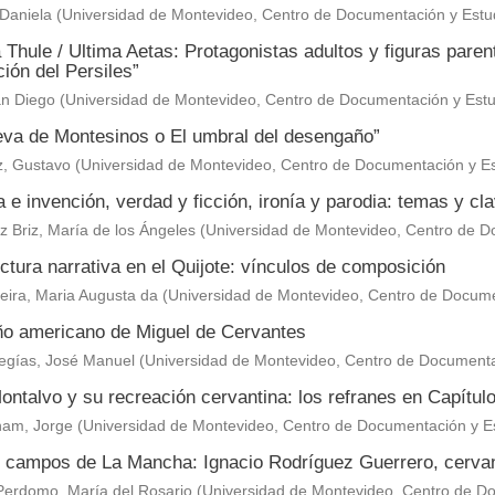
Daniela
(
Universidad de Montevideo, Centro de Documentación y Estu
 Thule / Ultima Aetas: Protagonistas adultos y figuras paren
ión del Persiles”
an Diego
(
Universidad de Montevideo, Centro de Documentación y Estu
eva de Montesinos o El umbral del desengaño”
z, Gustavo
(
Universidad de Montevideo, Centro de Documentación y Es
a e invención, verdad y ficción, ironía y parodia: temas y cl
 Briz, María de los Ángeles
(
Universidad de Montevideo, Centro de D
ctura narrativa en el Quijote: vínculos de composición
eira, Maria Augusta da
(
Universidad de Montevideo, Centro de Docume
ño americano de Miguel de Cervantes
egías, José Manuel
(
Universidad de Montevideo, Centro de Documenta
ntalvo y su recreación cervantina: los refranes en Capítul
am, Jorge
(
Universidad de Montevideo, Centro de Documentación y E
s campos de La Mancha: Ignacio Rodríguez Guerrero, cervan
Perdomo, María del Rosario
(
Universidad de Montevideo, Centro de Do