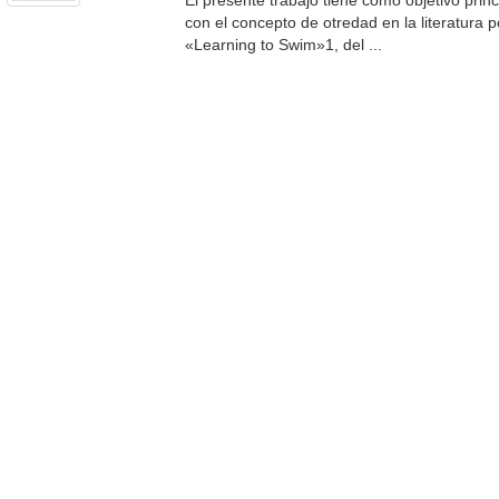
El presente trabajo tiene como objetivo princ
con el concepto de otredad en la literatura 
«Learning to Swim»1, del ...