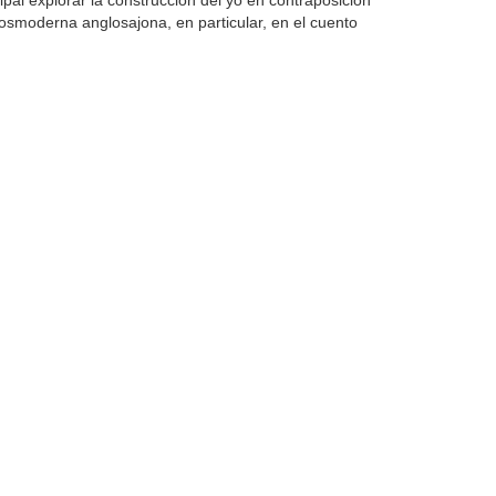
ipal explorar la construcción del yo en contraposición
posmoderna anglosajona, en particular, en el cuento