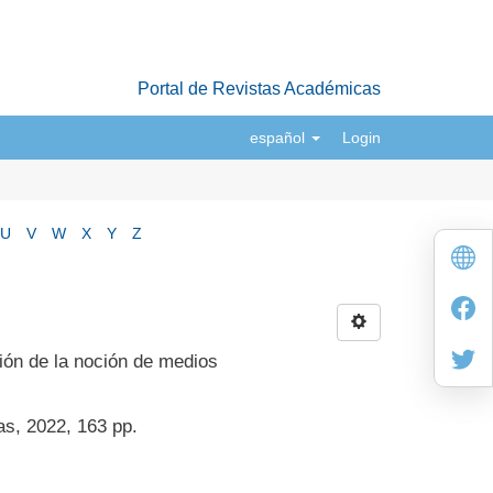
Portal de Revistas Académicas
español
Login
U
V
W
X
Y
Z
ión de la noción de medios
as, 2022, 163 pp.