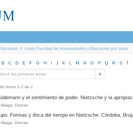
Educación
Listar Facultad de Humanidades y Educación por autor
B
C
D
E
F
G
H
I
J
K
L
M
N
O
P
Q
R
S
T
Ir
do ítems 1-2 de 2
Lüdemann y el sentimiento de poder. Nietzsche y la apropiac
Aliaga, Osman
upo. Formas y ética del tiempo en Nietzsche. Córdoba, Bruj
Aliaga, Osman