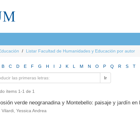
Educación
Listar Facultad de Humanidades y Educación por autor
B
C
D
E
F
G
H
I
J
K
L
M
N
O
P
Q
R
S
T
Ir
do ítems 1-1 de 1
osión verde neogranadina y Montebello: paisaje y jardín en L
o Vilardi, Yessica Andrea