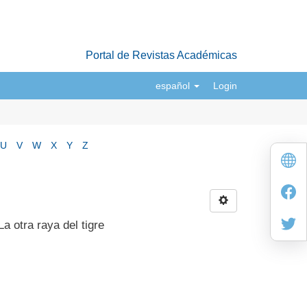
Portal de Revistas Académicas
español
Login
U
V
W
X
Y
Z
a otra raya del tigre