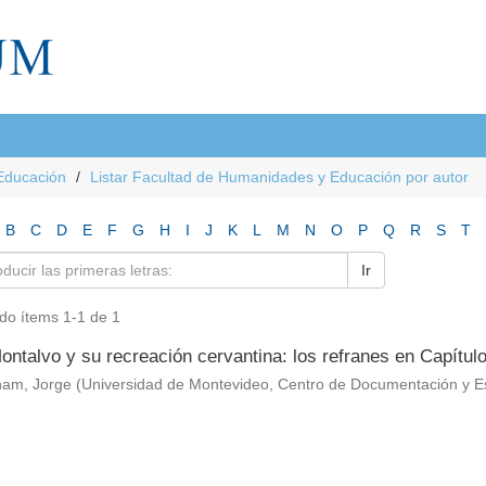
Educación
Listar Facultad de Humanidades y Educación por autor
B
C
D
E
F
G
H
I
J
K
L
M
N
O
P
Q
R
S
T
Ir
do ítems 1-1 de 1
ntalvo y su recreación cervantina: los refranes en Capítul
am, Jorge
(
Universidad de Montevideo, Centro de Documentación y E