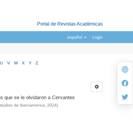
Portal de Revistas Académicas
español
Login
U
V
W
X
Y
Z
os que se le olvidaron a Cervantes
studios de Iberoamérica
,
2024
)