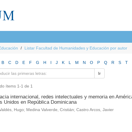
Educación
Listar Facultad de Humanidades y Educación por autor
B
C
D
E
F
G
H
I
J
K
L
M
N
O
P
Q
R
S
T
Ir
do ítems 1-1 de 1
cia internacional, redes intelectuales y memoria en América
s Unidos en República Dominicana
aldés, Hugo; Medina Valverde, Cristián; Castro Arcos, Javier