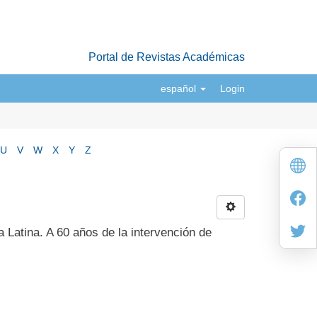
Portal de Revistas Académicas
español
Login
U
V
W
X
Y
Z
 Latina. A 60 años de la intervención de