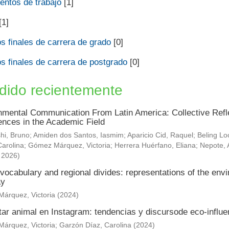
ntos de trabajo
[1]
[1]
s finales de carrera de grado
[0]
s finales de carrera de postgrado
[0]
dido recientemente
nmental Communication From Latin America: Collective Refle
ences in the Academic Field
hi, Bruno
;
Amiden dos Santos, Iasmim
;
Aparicio Cid, Raquel
;
Beling Lo
arolina
;
Gómez Márquez, Victoria
;
Herrera Huérfano, Eliana
;
Nepote, 
,
2026
)
vocabulary and regional divides: representations of the envi
ay
árquez, Victoria
(
2024
)
tar animal en Instagram: tendencias y discursode eco-influ
árquez, Victoria
;
Garzón Díaz, Carolina
(
2024
)