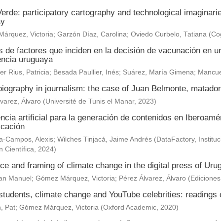
erde: participatory cartography and technological imaginar
ay
árquez, Victoria
;
Garzón Díaz, Carolina
;
Oviedo Curbelo, Tatiana
(
Cog
s de factores que inciden en la decisión de vacunación en un
encia uruguaya
r Rius, Patricia
;
Besada Paullier, Inés
;
Suárez, María Gimena
;
Mancue
 biography in journalism: the case of Juan Belmonte, matad
varez, Álvaro
(
Université de Tunis el Manar
,
2023
)
encia artificial para la generación de contenidos en Iberoam
cación
-Campos, Alexis; Wilches Tinjacá, Jaime Andrés
(
DataFactory, Institu
n Científica
,
2024
)
e and framing of climate change in the digital press of Uru
uan Manuel
;
Gómez Márquez, Victoria
;
Pérez Álvarez, Álvaro
(
Edicione
tudents, climate change and YouTube celebrities: readings o
, Pat
;
Gómez Márquez, Victoria
(
Oxford Academic
,
2020
)