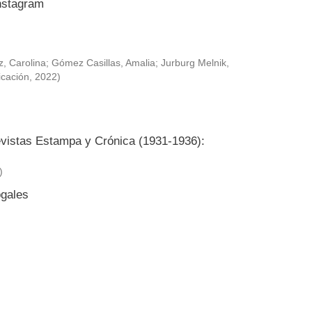
Instagram
, Carolina
;
Gómez Casillas, Amalia
;
Jurburg Melnik,
icación
,
2022
)
revistas Estampa y Crónica (1931-1936):
)
ogales