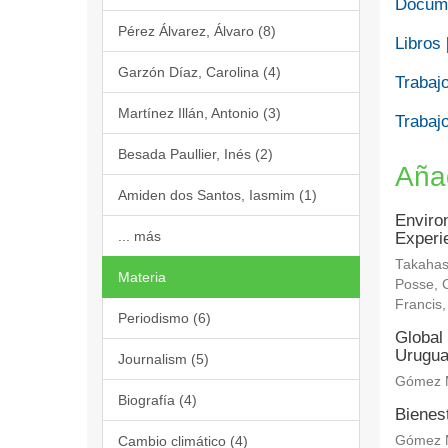
Docume
Pérez Álvarez, Álvaro (8)
Libros
Garzón Díaz, Carolina (4)
Trabajo
Martínez Illán, Antonio (3)
Trabajo
Besada Paullier, Inés (2)
Aña
Amiden dos Santos, Iasmim (1)
Enviro
... más
Experi
Takahas
Materia
Posse, C
Francis
Periodismo (6)
Global 
Urugu
Journalism (5)
Gómez M
Biografía (4)
Bienes
Cambio climático (4)
Gómez M