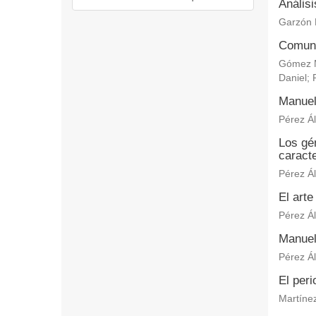
Anális
Garzón 
Comuni
Gómez M
Daniel
;
Manuel
Pérez Ál
Los gén
caracte
Pérez Ál
El arte
Pérez Ál
Manuel
Pérez Ál
El per
Martínez