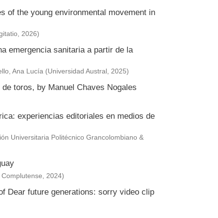
ies of the young environmental movement in
itatio
,
2026
)
a emergencia sanitaria a partir de la
llo, Ana Lucía
(
Universidad Austral
,
2025
)
or de toros, by Manuel Chaves Nogales
érica: experiencias editoriales en medios de
ción Universitaria Politécnico Grancolombiano &
guay
s Complutense
,
2024
)
f Dear future generations: sorry video clip