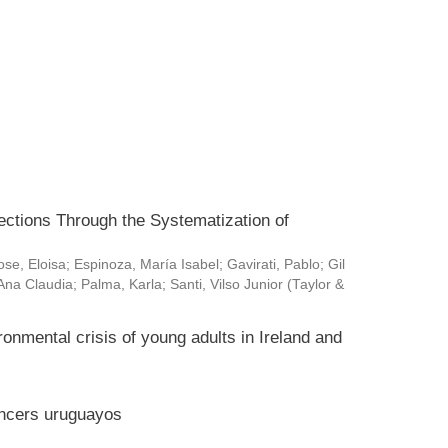
ctions Through the Systematization of
ose, Eloisa
;
Espinoza, María Isabel
;
Gavirati, Pablo
;
Gil
Ana Claudia
;
Palma, Karla
;
Santi, Vilso Junior
(
Taylor &
ronmental crisis of young adults in Ireland and
encers uruguayos