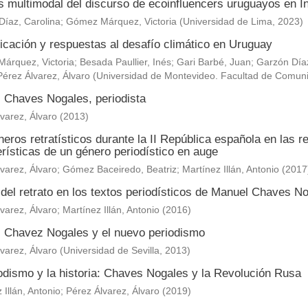
is multimodal del discurso de ecoinfluencers uruguayos en 
Díaz, Carolina
;
Gómez Márquez, Victoria
(
Universidad de Lima
,
2023
)
cación y respuestas al desafío climático en Uruguay
árquez, Victoria
;
Besada Paullier, Inés
;
Gari Barbé, Juan
;
Garzón Díaz
Pérez Álvarez, Álvaro
(
Universidad de Montevideo. Facultad de Comun
 Chaves Nogales, periodista
varez, Álvaro
(
2013
)
eros retratísticos durante la II República española en las 
rísticas de un género periodístico en auge
varez, Álvaro
;
Gómez Baceiredo, Beatriz
;
Martínez Illán, Antonio
(
2017
 del retrato en los textos periodísticos de Manuel Chaves N
varez, Álvaro
;
Martínez Illán, Antonio
(
2016
)
 Chavez Nogales y el nuevo periodismo
varez, Álvaro
(
Universidad de Sevilla
,
2013
)
iodismo y la historia: Chaves Nogales y la Revolución Rusa
 Illán, Antonio
;
Pérez Álvarez, Álvaro
(
2019
)