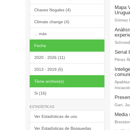
Mapa V
Chaves Nogales (4)
Urugu
Gómez M
Climate change (4)
Análisi
... más
experi
Schroede
Fecha
Serial
2020 - 2026 (11)
Pérez Ál
Intelig
2013 - 2019 (5)
comuni
Tiene archivo(s)
Apablaza
Iniciació
Si (16)
Presenc
Gari, J
ESTADÍSTICAS
Media s
Ver Estadísticas de uso
Brereton
Ver Estadísticas de Búsquedas