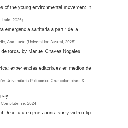
ies of the young environmental movement in
itatio
,
2026
)
a emergencia sanitaria a partir de la
llo, Ana Lucía
(
Universidad Austral
,
2025
)
or de toros, by Manuel Chaves Nogales
érica: experiencias editoriales en medios de
ción Universitaria Politécnico Grancolombiano &
guay
s Complutense
,
2024
)
f Dear future generations: sorry video clip