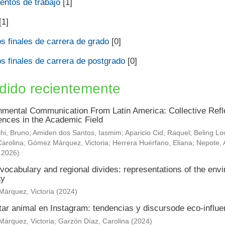
ntos de trabajo
[1]
[1]
s finales de carrera de grado
[0]
s finales de carrera de postgrado
[0]
dido recientemente
nmental Communication From Latin America: Collective Refle
ences in the Academic Field
hi, Bruno
;
Amiden dos Santos, Iasmim
;
Aparicio Cid, Raquel
;
Beling Lo
arolina
;
Gómez Márquez, Victoria
;
Herrera Huérfano, Eliana
;
Nepote, 
,
2026
)
vocabulary and regional divides: representations of the envi
ay
árquez, Victoria
(
2024
)
tar animal en Instagram: tendencias y discursode eco-influ
árquez, Victoria
;
Garzón Díaz, Carolina
(
2024
)