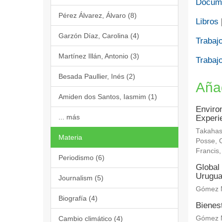
Docume
Pérez Álvarez, Álvaro (8)
Libros
Garzón Díaz, Carolina (4)
Trabajo
Martínez Illán, Antonio (3)
Trabajo
Besada Paullier, Inés (2)
Aña
Amiden dos Santos, Iasmim (1)
Enviro
... más
Experi
Takahas
Materia
Posse, C
Francis
Periodismo (6)
Global 
Urugu
Journalism (5)
Gómez M
Biografía (4)
Bienes
Cambio climático (4)
Gómez M