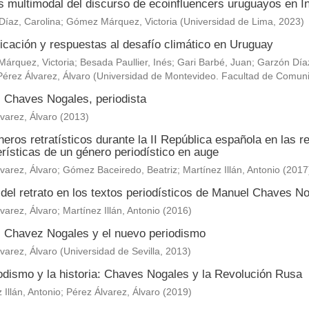
is multimodal del discurso de ecoinfluencers uruguayos en 
Díaz, Carolina
;
Gómez Márquez, Victoria
(
Universidad de Lima
,
2023
)
cación y respuestas al desafío climático en Uruguay
árquez, Victoria
;
Besada Paullier, Inés
;
Gari Barbé, Juan
;
Garzón Díaz
Pérez Álvarez, Álvaro
(
Universidad de Montevideo. Facultad de Comun
 Chaves Nogales, periodista
varez, Álvaro
(
2013
)
eros retratísticos durante la II República española en las 
rísticas de un género periodístico en auge
varez, Álvaro
;
Gómez Baceiredo, Beatriz
;
Martínez Illán, Antonio
(
2017
 del retrato en los textos periodísticos de Manuel Chaves N
varez, Álvaro
;
Martínez Illán, Antonio
(
2016
)
 Chavez Nogales y el nuevo periodismo
varez, Álvaro
(
Universidad de Sevilla
,
2013
)
iodismo y la historia: Chaves Nogales y la Revolución Rusa
 Illán, Antonio
;
Pérez Álvarez, Álvaro
(
2019
)