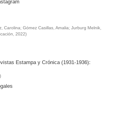
Instagram
, Carolina
;
Gómez Casillas, Amalia
;
Jurburg Melnik,
icación
,
2022
)
revistas Estampa y Crónica (1931-1936):
)
ogales