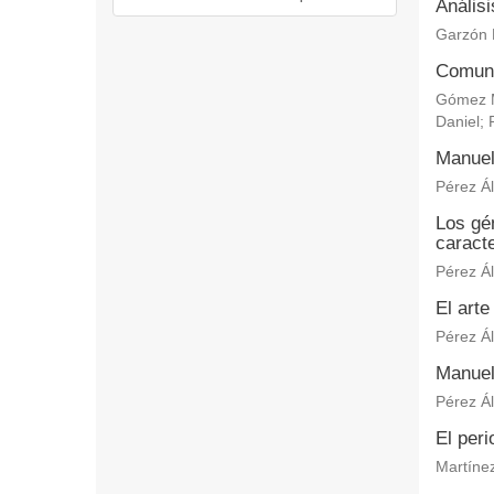
Anális
Garzón 
Comuni
Gómez M
Daniel
;
Manuel
Pérez Ál
Los gén
caracte
Pérez Ál
El arte
Pérez Ál
Manuel
Pérez Ál
El per
Martínez