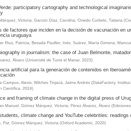
erde: participatory cartography and technological imaginar
ay
árquez, Victoria
;
Garzón Díaz, Carolina
;
Oviedo Curbelo, Tatiana
(
Cog
s de factores que inciden en la decisión de vacunación en un
encia uruguaya
r Rius, Patricia
;
Besada Paullier, Inés
;
Suárez, María Gimena
;
Mancue
 biography in journalism: the case of Juan Belmonte, matad
varez, Álvaro
(
Université de Tunis el Manar
,
2023
)
encia artificial para la generación de contenidos en Iberoam
cación
-Campos, Alexis; Wilches Tinjacá, Jaime Andrés
(
DataFactory, Institu
n Científica
,
2024
)
e and framing of climate change in the digital press of Uru
uan Manuel
;
Gómez Márquez, Victoria
;
Pérez Álvarez, Álvaro
(
Edicione
tudents, climate change and YouTube celebrities: readings o
, Pat
;
Gómez Márquez, Victoria
(
Oxford Academic
,
2020
)