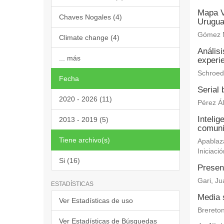
Mapa V
Chaves Nogales (4)
Urugu
Gómez M
Climate change (4)
Análisi
... más
experi
Schroede
Fecha
Serial
2020 - 2026 (11)
Pérez Ál
Intelig
2013 - 2019 (5)
comuni
Tiene archivo(s)
Apablaza
Iniciació
Si (16)
Presenc
Gari, J
ESTADÍSTICAS
Media s
Ver Estadísticas de uso
Brereton
Ver Estadísticas de Búsquedas