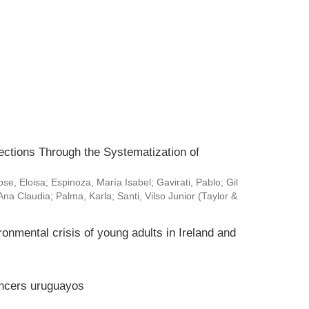
ctions Through the Systematization of
ose, Eloisa
;
Espinoza, María Isabel
;
Gavirati, Pablo
;
Gil
Ana Claudia
;
Palma, Karla
;
Santi, Vilso Junior
(
Taylor &
ronmental crisis of young adults in Ireland and
encers uruguayos