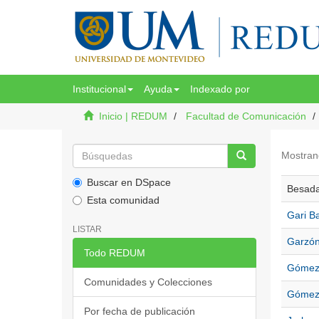
Institucional
Ayuda
Indexado por
Inicio | REDUM
Facultad de Comunicación
Mostran
Buscar en DSpace
Besada 
Esta comunidad
Gari Ba
LISTAR
Garzón
Todo REDUM
Gómez 
Comunidades y Colecciones
Gómez 
Por fecha de publicación