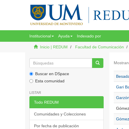
Institucional
Ayuda
Indexado por
Inicio | REDUM
Facultad de Comunicación
Mostran
Buscar en DSpace
Besada 
Esta comunidad
Gari Ba
LISTAR
Garzón
Todo REDUM
Gómez 
Comunidades y Colecciones
Gómez 
Por fecha de publicación