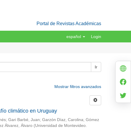
Portal de Revistas Académicas
español
Login
Ir
Mostrar filtros avanzados
fío climático en Uruguay
Inés
;
Gari Barbé, Juan
;
Garzón Díaz, Carolina
;
Gómez
ez Álvarez, Álvaro
(
Universidad de Montevideo.