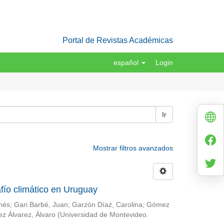
Portal de Revistas Académicas
español
Login
Ir
Mostrar filtros avanzados
fío climático en Uruguay
Inés
;
Gari Barbé, Juan
;
Garzón Díaz, Carolina
;
Gómez
ez Álvarez, Álvaro
(
Universidad de Montevideo.