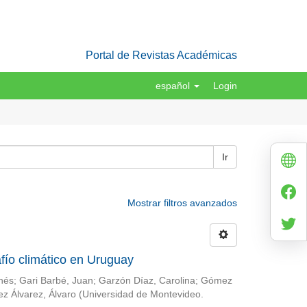
Portal de Revistas Académicas
español
Login
Ir
Mostrar filtros avanzados
fío climático en Uruguay
Inés
;
Gari Barbé, Juan
;
Garzón Díaz, Carolina
;
Gómez
ez Álvarez, Álvaro
(
Universidad de Montevideo.