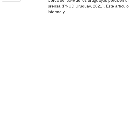
Cerca del 80% de los uruguayos perciben un
prensa (PNUD Uruguay, 2021). Este artículo 
informa y ...