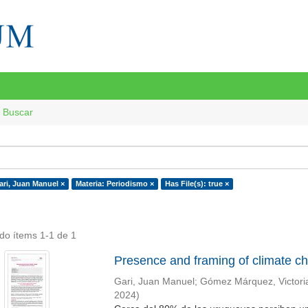
Buscar
ari, Juan Manuel ×
Materia: Periodismo ×
Has File(s): true ×
do ítems 1-1 de 1
Presence and framing of climate ch
Gari, Juan Manuel
;
Gómez Márquez, Victori
2024
)