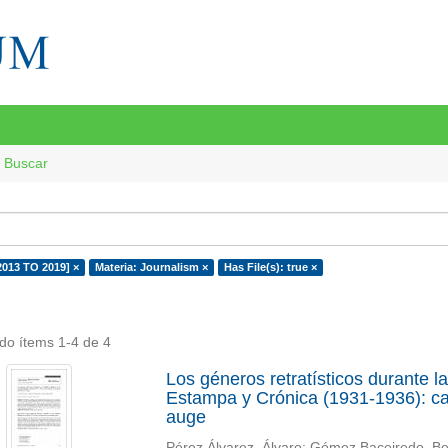
Buscar
2013 TO 2019] ×
Materia: Journalism ×
Has File(s): true ×
do ítems 1-4 de 4
Los géneros retratísticos durante l
Estampa y Crónica (1931-1936): car
auge
Pérez Álvarez, Álvaro
;
Gómez Baceiredo, Be