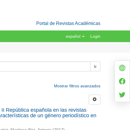
Portal de Revistas Académicas
español
Login
Ir
Mostrar filtros avanzados
a II República española en las revistas
acterísticas de un género periodístico en
atriz
;
Martínez Illán, Antonio
(
2017
)