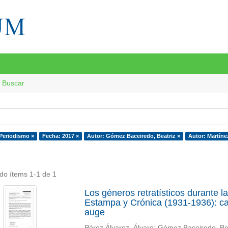
Buscar
 Periodismo ×
Fecha: 2017 ×
Autor: Gómez Baceiredo, Beatriz ×
Autor: Martínez
do ítems 1-1 de 1
Los géneros retratísticos durante l
Estampa y Crónica (1931-1936): car
auge
Pérez Álvarez, Álvaro
;
Gómez Baceiredo, Be