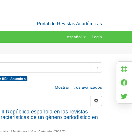
Portal de Revistas Académicas
español
Login
Ir
 Illán, Antonio ×
Mostrar filtros avanzados
a II República española en las revistas
acterísticas de un género periodístico en
atriz
;
Martínez Illán, Antonio
(
2017
)