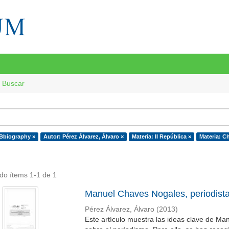
Buscar
 Bbiography ×
Autor: Pérez Álvarez, Álvaro ×
Materia: II República ×
Materia: C
do ítems 1-1 de 1
Manuel Chaves Nogales, periodist
Pérez Álvarez, Álvaro
(
2013
)
Este artículo muestra las ideas clave de Ma