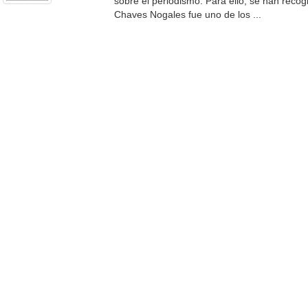
sobre el periodismo. Para ello, se han recog
Chaves Nogales fue uno de los ...