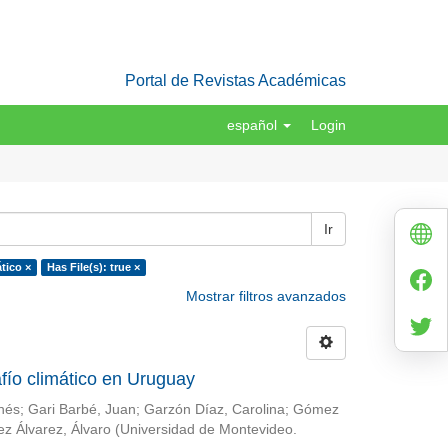
Portal de Revistas Académicas
español
Login
Ir
tico ×
Has File(s): true ×
Mostrar filtros avanzados
fío climático en Uruguay
Inés
;
Gari Barbé, Juan
;
Garzón Díaz, Carolina
;
Gómez
ez Álvarez, Álvaro
(
Universidad de Montevideo.