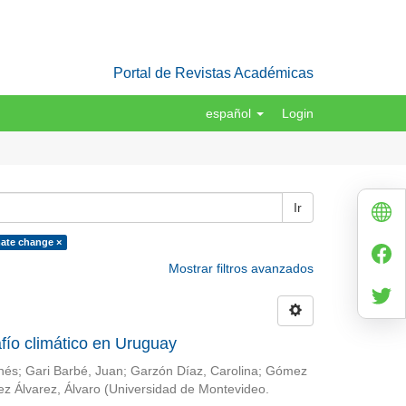
Portal de Revistas Académicas
español
Login
Ir
mate change ×
Mostrar filtros avanzados
fío climático en Uruguay
Inés
;
Gari Barbé, Juan
;
Garzón Díaz, Carolina
;
Gómez
ez Álvarez, Álvaro
(
Universidad de Montevideo.