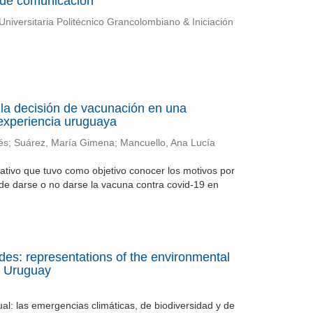
s de comunicación
 Universitaria Politécnico Grancolombiano & Iniciación
n la decisión de vacunación en una
 experiencia uruguaya
és
;
Suárez, María Gimena
;
Mancuello, Ana Lucía
tativo que tuvo como objetivo conocer los motivos por
 de darse o no darse la vacuna contra covid-19 en
des: representations of the environmental
nd Uruguay
tual: las emergencias climáticas, de biodiversidad y de