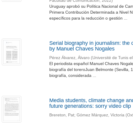
Facultad de Comunicación
,
2022
)
Uruguay aprobó su Política Nacional de Cam
Primera Contribución Determinada a Nivel Na
específicos para la reducción o gestión ...
Serial biography in journalism: the
by Manuel Chaves Nogales
Pérez Álvarez, Álvaro
(
Université de Tunis e
El periodista español Manuel Chaves Nogales
biografía del toreroJuan Belmonte (Sevilla, 
biografía, considerada ...
Media students, climate change and
future generations: sorry video clip
Brereton, Pat
;
Gómez Márquez, Victoria
(
Ox