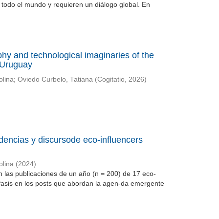
todo el mundo y requieren un diálogo global. En
phy and technological imaginaries of the
 Uruguay
olina
;
Oviedo Curbelo, Tatiana
(
Cogitatio
,
2026
)
dencias y discursode eco-influencers
olina
(
2024
)
en las publicaciones de un año (n = 200) de 17 eco-
fasis en los posts que abordan la agen-da emergente