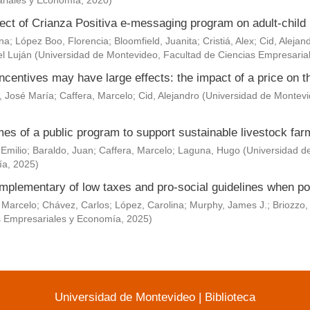
riales y Economía
,
2020
)
ect of Crianza Positiva e-messaging program on adult-child 
Ana
;
López Boo, Florencia
;
Bloomfield, Juanita
;
Cristiá, Alex
;
Cid, Alejan
l Luján
(
Universidad de Montevideo, Facultad de Ciencias Empresaria
ncentives may have large effects: the impact of a price on t
, José María
;
Caffera, Marcelo
;
Cid, Alejandro
(
Universidad de Montevi
es of a public program to support sustainable livestock fa
 Emilio
;
Baraldo, Juan
;
Caffera, Marcelo
;
Laguna, Hugo
(
Universidad d
ía
,
2025
)
mplementary of low taxes and pro-social guidelines when po
 Marcelo
;
Chávez, Carlos
;
López, Carolina
;
Murphy, James J.
;
Briozzo,
s Empresariales y Economía
,
2025
)
Universidad de Montevideo
|
Biblioteca