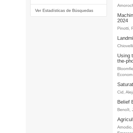
Amoroch
Ver Estadísticas de Búsquedas
Machin
2024
Pinotti, 
Landmi
Chiovelli
Using 
the-ph
Bloomfie
Econom
Saturat
Cid, Ale
Belief 
Benoît, 
Agricu
Amodio,