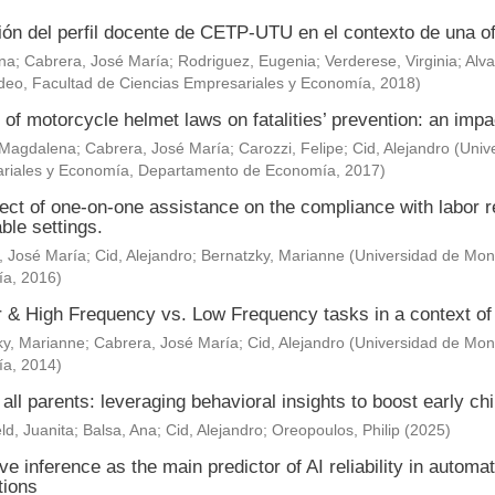
ión del perfil docente de CETP-UTU en el contexto de una of
Ana
;
Cabrera, José María
;
Rodriguez, Eugenia
;
Verderese, Virginia
;
Alva
deo, Facultad de Ciencias Empresariales y Economía
,
2018
)
 of motorcycle helmet laws on fatalities’ prevention: an impa
 Magdalena
;
Cabrera, José María
;
Carozzi, Felipe
;
Cid, Alejandro
(
Univ
riales y Economía, Departamento de Economía
,
2017
)
ect of one-on-one assistance on the compliance with labor re
ble settings.
, José María
;
Cid, Alejandro
;
Bernatzky, Marianne
(
Universidad de Mont
ía
,
2016
)
& High Frequency vs. Low Frequency tasks in a context of J
ky, Marianne
;
Cabrera, José María
;
Cid, Alejandro
(
Universidad de Mont
ía
,
2014
)
 all parents: leveraging behavioral insights to boost early c
ld, Juanita
;
Balsa, Ana
;
Cid, Alejandro
;
Oreopoulos, Philip
(
2025
)
ve inference as the main predictor of AI reliability in automa
tions