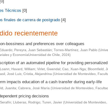
[0]
es Técnicos
[0]
s finales de carrera de postgrado
[4]
dido recientemente
non-bossiness and preferences over colleagues
Eduardo
;
Pereyra, Juan Sebastián
;
Torres-Martínez, Juan Pablo
(
Unive
riales y EconomíaUniversidad de Chile
,
2024
)
scription of an automated pipeline for providing personaliz
 Loann
;
Havard, William
;
Virlet, Gwendal
;
Cao, Xuan-Nga
;
Bloomfield, J
asil, José Luis
;
Cristia, Alejandrina
(
Universidad de Montevideo, Facult
rm impacts education of a cash transfer during early-life
ld, Juanita
;
Cabrera, José María
(
Universidad de Montevideo, Faculta
dependent pricing decisions
Serafín
;
Lluberas, Rodrigo
;
Turen, Javier
(
Universidad de Montevideo,