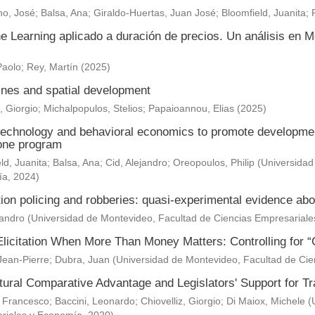
o, José
;
Balsa, Ana
;
Giraldo-Huertas, Juan José
;
Bloomfield, Juanita
;
e Learning aplicado a duración de precios. Un análisis en M
Paolo
;
Rey, Martín
(
2025
)
nes and spatial development
, Giorgio
;
Michalpopulos, Stelios
;
Papaioannou, Elias
(
2025
)
technology and behavioral economics to promote development 
one program
ld, Juanita
;
Balsa, Ana
;
Cid, Alejandro
;
Oreopoulos, Philip
(
Universidad
ía
,
2024
)
ion policing and robberies: quasi-experimental evidence abo
jandro
(
Universidad de Montevideo, Facultad de Ciencias Empresarial
Elicitation When More Than Money Matters: Controlling for “
Jean-Pierre
;
Dubra, Juan
(
Universidad de Montevideo, Facultad de Ci
ltural Comparative Advantage and Legislators' Support for 
 Francesco
;
Baccini, Leonardo
;
Chiovelliz, Giorgio
;
Di Maiox, Michele
(