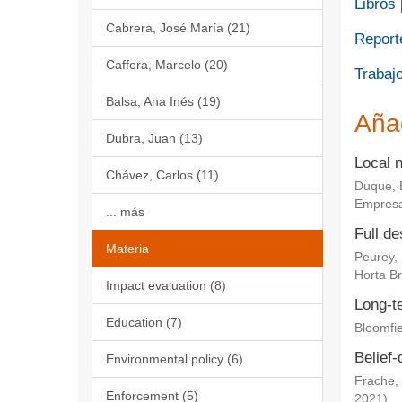
Libros
Cabrera, José María (21)
Report
Caffera, Marcelo (20)
Trabajo
Balsa, Ana Inés (19)
Aña
Dubra, Juan (13)
Local 
Chávez, Carlos (11)
Duque, 
Empresa
... más
Full de
Materia
Peurey,
Horta Br
Impact evaluation (8)
Long-te
Education (7)
Bloomfie
Belief-
Environmental policy (6)
Frache, 
Enforcement (5)
2021
)