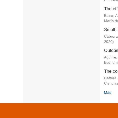
Empresa
The eff
Balsa, 
María de
Small i
Cabrera
2020
)
Outcom
Aguirre,
Econom
The co
Caffera,
Ciencia
Más