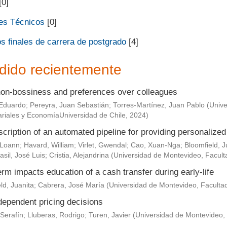
[0]
es Técnicos
[0]
s finales de carrera de postgrado
[4]
dido recientemente
non-bossiness and preferences over colleagues
Eduardo
;
Pereyra, Juan Sebastián
;
Torres-Martínez, Juan Pablo
(
Unive
riales y EconomíaUniversidad de Chile
,
2024
)
scription of an automated pipeline for providing personaliz
 Loann
;
Havard, William
;
Virlet, Gwendal
;
Cao, Xuan-Nga
;
Bloomfield, J
asil, José Luis
;
Cristia, Alejandrina
(
Universidad de Montevideo, Facult
rm impacts education of a cash transfer during early-life
ld, Juanita
;
Cabrera, José María
(
Universidad de Montevideo, Faculta
dependent pricing decisions
Serafín
;
Lluberas, Rodrigo
;
Turen, Javier
(
Universidad de Montevideo,