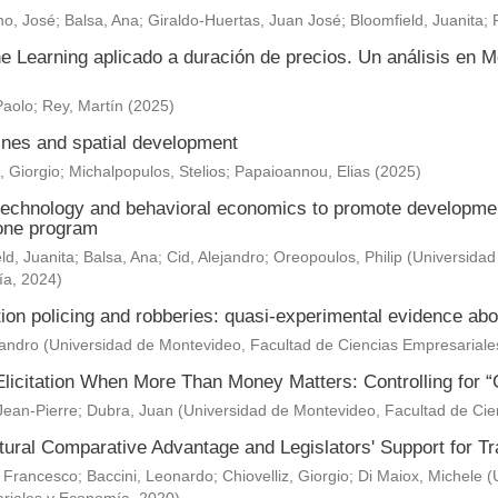
o, José
;
Balsa, Ana
;
Giraldo-Huertas, Juan José
;
Bloomfield, Juanita
;
e Learning aplicado a duración de precios. Un análisis en M
Paolo
;
Rey, Martín
(
2025
)
nes and spatial development
, Giorgio
;
Michalpopulos, Stelios
;
Papaioannou, Elias
(
2025
)
technology and behavioral economics to promote development 
one program
ld, Juanita
;
Balsa, Ana
;
Cid, Alejandro
;
Oreopoulos, Philip
(
Universidad
ía
,
2024
)
ion policing and robberies: quasi-experimental evidence abo
jandro
(
Universidad de Montevideo, Facultad de Ciencias Empresarial
Elicitation When More Than Money Matters: Controlling for “
Jean-Pierre
;
Dubra, Juan
(
Universidad de Montevideo, Facultad de Ci
ltural Comparative Advantage and Legislators' Support for 
 Francesco
;
Baccini, Leonardo
;
Chiovelliz, Giorgio
;
Di Maiox, Michele
(