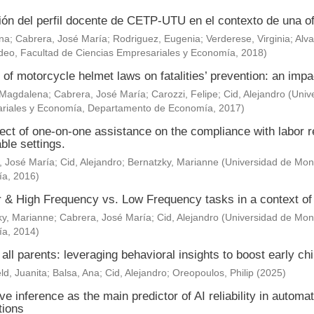
ión del perfil docente de CETP-UTU en el contexto de una of
Ana
;
Cabrera, José María
;
Rodriguez, Eugenia
;
Verderese, Virginia
;
Alva
deo, Facultad de Ciencias Empresariales y Economía
,
2018
)
 of motorcycle helmet laws on fatalities’ prevention: an impa
 Magdalena
;
Cabrera, José María
;
Carozzi, Felipe
;
Cid, Alejandro
(
Univ
riales y Economía, Departamento de Economía
,
2017
)
ect of one-on-one assistance on the compliance with labor re
ble settings.
, José María
;
Cid, Alejandro
;
Bernatzky, Marianne
(
Universidad de Mont
ía
,
2016
)
& High Frequency vs. Low Frequency tasks in a context of J
ky, Marianne
;
Cabrera, José María
;
Cid, Alejandro
(
Universidad de Mont
ía
,
2014
)
 all parents: leveraging behavioral insights to boost early c
ld, Juanita
;
Balsa, Ana
;
Cid, Alejandro
;
Oreopoulos, Philip
(
2025
)
ve inference as the main predictor of AI reliability in automa
tions