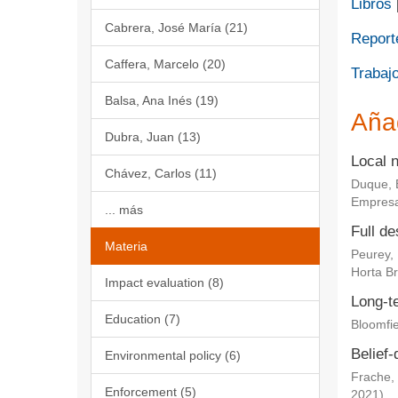
Libros
Cabrera, José María (21)
Report
Caffera, Marcelo (20)
Trabajo
Balsa, Ana Inés (19)
Aña
Dubra, Juan (13)
Local 
Chávez, Carlos (11)
Duque, 
Empresa
... más
Full de
Materia
Peurey,
Horta Br
Impact evaluation (8)
Long-te
Education (7)
Bloomfie
Belief-
Environmental policy (6)
Frache, 
Enforcement (5)
2021
)