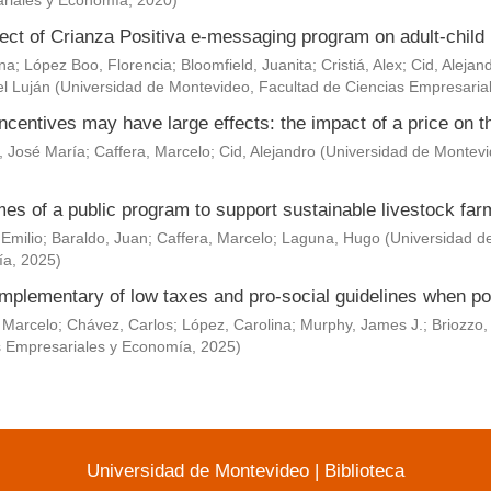
riales y Economía
,
2020
)
ect of Crianza Positiva e-messaging program on adult-child 
Ana
;
López Boo, Florencia
;
Bloomfield, Juanita
;
Cristiá, Alex
;
Cid, Alejan
l Luján
(
Universidad de Montevideo, Facultad de Ciencias Empresaria
ncentives may have large effects: the impact of a price on t
, José María
;
Caffera, Marcelo
;
Cid, Alejandro
(
Universidad de Montevi
es of a public program to support sustainable livestock fa
 Emilio
;
Baraldo, Juan
;
Caffera, Marcelo
;
Laguna, Hugo
(
Universidad d
ía
,
2025
)
mplementary of low taxes and pro-social guidelines when po
 Marcelo
;
Chávez, Carlos
;
López, Carolina
;
Murphy, James J.
;
Briozzo,
s Empresariales y Economía
,
2025
)
Universidad de Montevideo
|
Biblioteca