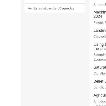
Amoroch
Ver Estadísticas de Búsquedas
Machin
2024
Pinotti, 
Landmi
Chiovelli
Using 
the-ph
Bloomfie
Econom
Saturat
Cid, Ale
Belief 
Benoît, 
Agricu
Amodio,