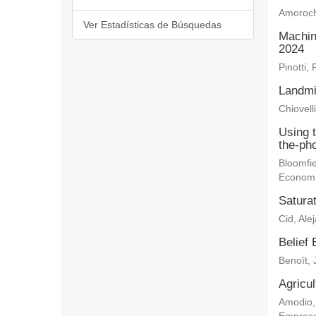
Amoroch
Ver Estadísticas de Búsquedas
Machin
2024
Pinotti, 
Landmi
Chiovelli
Using 
the-ph
Bloomfie
Econom
Saturat
Cid, Ale
Belief 
Benoît, 
Agricu
Amodio,