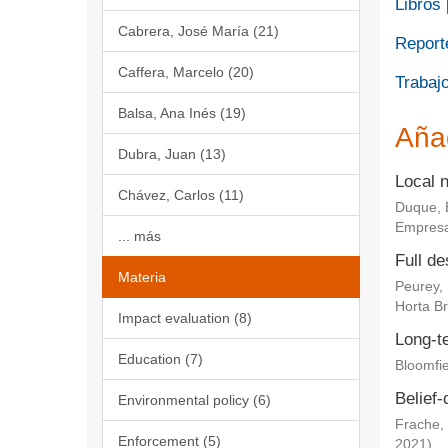
Libros
Cabrera, José María (21)
Report
Caffera, Marcelo (20)
Trabajo
Balsa, Ana Inés (19)
Aña
Dubra, Juan (13)
Local 
Chávez, Carlos (11)
Duque, 
Empresa
... más
Full de
Materia
Peurey,
Horta Br
Impact evaluation (8)
Long-te
Education (7)
Bloomfie
Belief-
Environmental policy (6)
Frache, 
Enforcement (5)
2021
)