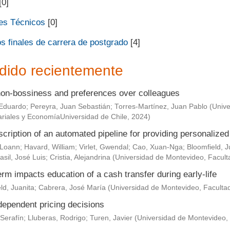
[0]
es Técnicos
[0]
s finales de carrera de postgrado
[4]
dido recientemente
non-bossiness and preferences over colleagues
Eduardo
;
Pereyra, Juan Sebastián
;
Torres-Martínez, Juan Pablo
(
Unive
riales y EconomíaUniversidad de Chile
,
2024
)
scription of an automated pipeline for providing personaliz
 Loann
;
Havard, William
;
Virlet, Gwendal
;
Cao, Xuan-Nga
;
Bloomfield, J
asil, José Luis
;
Cristia, Alejandrina
(
Universidad de Montevideo, Facult
rm impacts education of a cash transfer during early-life
ld, Juanita
;
Cabrera, José María
(
Universidad de Montevideo, Faculta
dependent pricing decisions
Serafín
;
Lluberas, Rodrigo
;
Turen, Javier
(
Universidad de Montevideo,