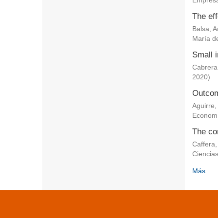
Empresa
The eff
Balsa, 
María de
Small i
Cabrera
2020
)
Outcom
Aguirre,
Econom
The co
Caffera,
Ciencia
Más