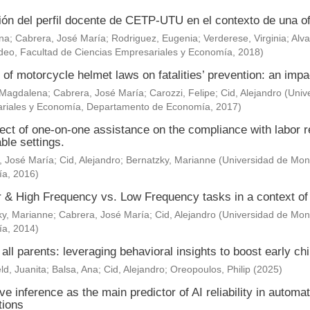
ión del perfil docente de CETP-UTU en el contexto de una of
Ana
;
Cabrera, José María
;
Rodriguez, Eugenia
;
Verderese, Virginia
;
Alva
deo, Facultad de Ciencias Empresariales y Economía
,
2018
)
 of motorcycle helmet laws on fatalities’ prevention: an impa
 Magdalena
;
Cabrera, José María
;
Carozzi, Felipe
;
Cid, Alejandro
(
Univ
riales y Economía, Departamento de Economía
,
2017
)
ect of one-on-one assistance on the compliance with labor re
ble settings.
, José María
;
Cid, Alejandro
;
Bernatzky, Marianne
(
Universidad de Mont
ía
,
2016
)
& High Frequency vs. Low Frequency tasks in a context of J
ky, Marianne
;
Cabrera, José María
;
Cid, Alejandro
(
Universidad de Mont
ía
,
2014
)
 all parents: leveraging behavioral insights to boost early c
ld, Juanita
;
Balsa, Ana
;
Cid, Alejandro
;
Oreopoulos, Philip
(
2025
)
ve inference as the main predictor of AI reliability in automa
tions