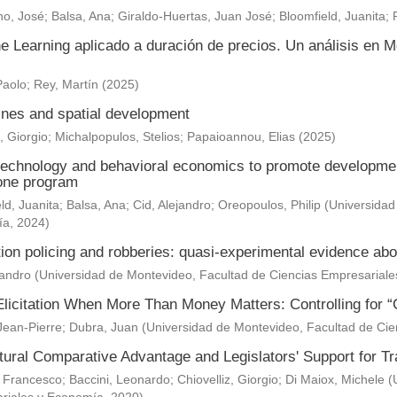
o, José
;
Balsa, Ana
;
Giraldo-Huertas, Juan José
;
Bloomfield, Juanita
;
e Learning aplicado a duración de precios. Un análisis en M
Paolo
;
Rey, Martín
(
2025
)
nes and spatial development
, Giorgio
;
Michalpopulos, Stelios
;
Papaioannou, Elias
(
2025
)
technology and behavioral economics to promote development 
one program
ld, Juanita
;
Balsa, Ana
;
Cid, Alejandro
;
Oreopoulos, Philip
(
Universidad
ía
,
2024
)
ion policing and robberies: quasi-experimental evidence abo
jandro
(
Universidad de Montevideo, Facultad de Ciencias Empresarial
Elicitation When More Than Money Matters: Controlling for “
Jean-Pierre
;
Dubra, Juan
(
Universidad de Montevideo, Facultad de Ci
ltural Comparative Advantage and Legislators' Support for 
 Francesco
;
Baccini, Leonardo
;
Chiovelliz, Giorgio
;
Di Maiox, Michele
(