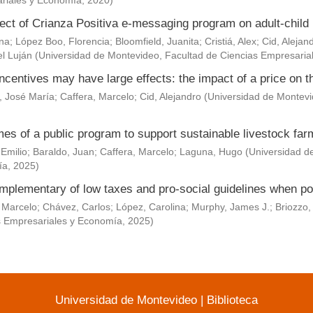
riales y Economía
,
2020
)
ect of Crianza Positiva e-messaging program on adult-child 
Ana
;
López Boo, Florencia
;
Bloomfield, Juanita
;
Cristiá, Alex
;
Cid, Alejan
l Luján
(
Universidad de Montevideo, Facultad de Ciencias Empresaria
ncentives may have large effects: the impact of a price on t
, José María
;
Caffera, Marcelo
;
Cid, Alejandro
(
Universidad de Montevi
es of a public program to support sustainable livestock fa
 Emilio
;
Baraldo, Juan
;
Caffera, Marcelo
;
Laguna, Hugo
(
Universidad d
ía
,
2025
)
mplementary of low taxes and pro-social guidelines when po
 Marcelo
;
Chávez, Carlos
;
López, Carolina
;
Murphy, James J.
;
Briozzo,
s Empresariales y Economía
,
2025
)
Universidad de Montevideo
|
Biblioteca