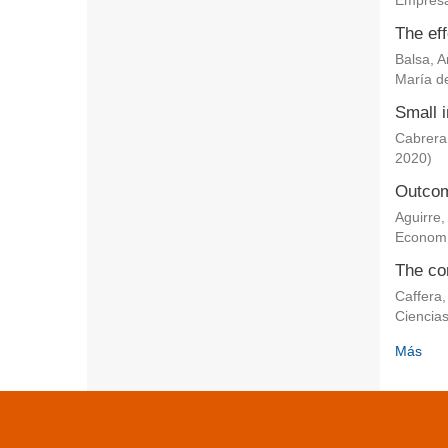
Empresa
The eff
Balsa, 
María de
Small i
Cabrera
2020
)
Outcom
Aguirre,
Econom
The co
Caffera,
Ciencia
Más