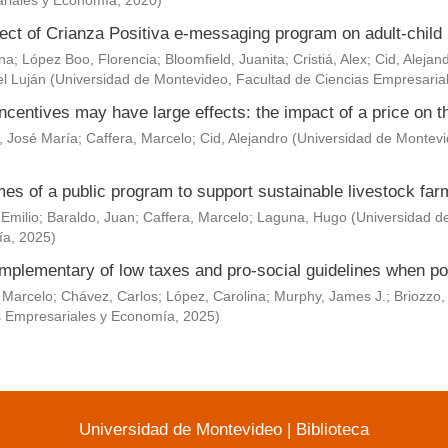
riales y Economía
,
2020
)
ect of Crianza Positiva e-messaging program on adult-child 
Ana
;
López Boo, Florencia
;
Bloomfield, Juanita
;
Cristiá, Alex
;
Cid, Alejan
l Luján
(
Universidad de Montevideo, Facultad de Ciencias Empresaria
ncentives may have large effects: the impact of a price on t
, José María
;
Caffera, Marcelo
;
Cid, Alejandro
(
Universidad de Montevi
es of a public program to support sustainable livestock fa
 Emilio
;
Baraldo, Juan
;
Caffera, Marcelo
;
Laguna, Hugo
(
Universidad d
ía
,
2025
)
mplementary of low taxes and pro-social guidelines when po
 Marcelo
;
Chávez, Carlos
;
López, Carolina
;
Murphy, James J.
;
Briozzo,
s Empresariales y Economía
,
2025
)
Universidad de Montevideo
|
Biblioteca