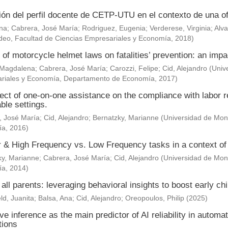
ión del perfil docente de CETP-UTU en el contexto de una of
Ana
;
Cabrera, José María
;
Rodriguez, Eugenia
;
Verderese, Virginia
;
Alva
deo, Facultad de Ciencias Empresariales y Economía
,
2018
)
 of motorcycle helmet laws on fatalities’ prevention: an impa
 Magdalena
;
Cabrera, José María
;
Carozzi, Felipe
;
Cid, Alejandro
(
Univ
riales y Economía, Departamento de Economía
,
2017
)
ect of one-on-one assistance on the compliance with labor re
ble settings.
, José María
;
Cid, Alejandro
;
Bernatzky, Marianne
(
Universidad de Mont
ía
,
2016
)
& High Frequency vs. Low Frequency tasks in a context of J
ky, Marianne
;
Cabrera, José María
;
Cid, Alejandro
(
Universidad de Mont
ía
,
2014
)
 all parents: leveraging behavioral insights to boost early c
ld, Juanita
;
Balsa, Ana
;
Cid, Alejandro
;
Oreopoulos, Philip
(
2025
)
ve inference as the main predictor of AI reliability in automa
tions