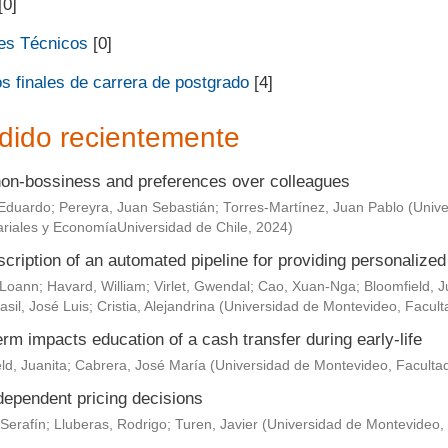
[0]
es Técnicos
[0]
s finales de carrera de postgrado
[4]
dido recientemente
non-bossiness and preferences over colleagues
Eduardo
;
Pereyra, Juan Sebastián
;
Torres-Martínez, Juan Pablo
(
Unive
riales y EconomíaUniversidad de Chile
,
2024
)
scription of an automated pipeline for providing personaliz
 Loann
;
Havard, William
;
Virlet, Gwendal
;
Cao, Xuan-Nga
;
Bloomfield, J
asil, José Luis
;
Cristia, Alejandrina
(
Universidad de Montevideo, Facult
rm impacts education of a cash transfer during early-life
ld, Juanita
;
Cabrera, José María
(
Universidad de Montevideo, Faculta
dependent pricing decisions
Serafín
;
Lluberas, Rodrigo
;
Turen, Javier
(
Universidad de Montevideo,