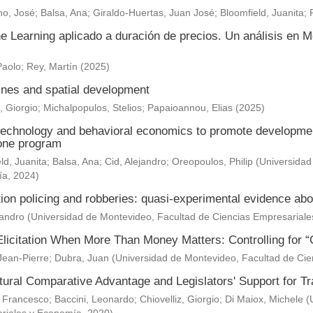
o, José
;
Balsa, Ana
;
Giraldo-Huertas, Juan José
;
Bloomfield, Juanita
;
e Learning aplicado a duración de precios. Un análisis en M
Paolo
;
Rey, Martín
(
2025
)
nes and spatial development
, Giorgio
;
Michalpopulos, Stelios
;
Papaioannou, Elias
(
2025
)
technology and behavioral economics to promote development 
one program
ld, Juanita
;
Balsa, Ana
;
Cid, Alejandro
;
Oreopoulos, Philip
(
Universidad
ía
,
2024
)
ion policing and robberies: quasi-experimental evidence abo
jandro
(
Universidad de Montevideo, Facultad de Ciencias Empresarial
Elicitation When More Than Money Matters: Controlling for “
Jean-Pierre
;
Dubra, Juan
(
Universidad de Montevideo, Facultad de Ci
ltural Comparative Advantage and Legislators' Support for 
 Francesco
;
Baccini, Leonardo
;
Chiovelliz, Giorgio
;
Di Maiox, Michele
(