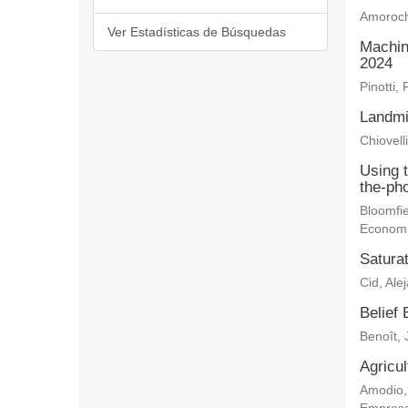
Amoroch
Ver Estadísticas de Búsquedas
Machin
2024
Pinotti, 
Landmi
Chiovelli
Using 
the-ph
Bloomfie
Econom
Saturat
Cid, Ale
Belief 
Benoît, 
Agricu
Amodio,