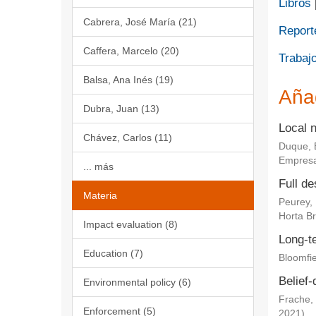
Libros
Cabrera, José María (21)
Report
Caffera, Marcelo (20)
Trabajo
Balsa, Ana Inés (19)
Aña
Dubra, Juan (13)
Local 
Chávez, Carlos (11)
Duque, 
Empresa
... más
Full de
Materia
Peurey,
Horta Br
Impact evaluation (8)
Long-te
Education (7)
Bloomfie
Belief-
Environmental policy (6)
Frache, 
Enforcement (5)
2021
)