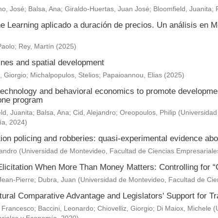
o, José
;
Balsa, Ana
;
Giraldo-Huertas, Juan José
;
Bloomfield, Juanita
;
e Learning aplicado a duración de precios. Un análisis en M
Paolo
;
Rey, Martín
(
2025
)
nes and spatial development
, Giorgio
;
Michalpopulos, Stelios
;
Papaioannou, Elias
(
2025
)
technology and behavioral economics to promote development 
one program
ld, Juanita
;
Balsa, Ana
;
Cid, Alejandro
;
Oreopoulos, Philip
(
Universidad
ía
,
2024
)
ion policing and robberies: quasi-experimental evidence abo
jandro
(
Universidad de Montevideo, Facultad de Ciencias Empresarial
Elicitation When More Than Money Matters: Controlling for “
Jean-Pierre
;
Dubra, Juan
(
Universidad de Montevideo, Facultad de Ci
ltural Comparative Advantage and Legislators' Support for 
 Francesco
;
Baccini, Leonardo
;
Chiovelliz, Giorgio
;
Di Maiox, Michele
(