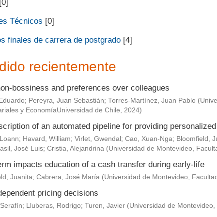
[0]
es Técnicos
[0]
s finales de carrera de postgrado
[4]
dido recientemente
non-bossiness and preferences over colleagues
Eduardo
;
Pereyra, Juan Sebastián
;
Torres-Martínez, Juan Pablo
(
Unive
riales y EconomíaUniversidad de Chile
,
2024
)
scription of an automated pipeline for providing personaliz
 Loann
;
Havard, William
;
Virlet, Gwendal
;
Cao, Xuan-Nga
;
Bloomfield, J
asil, José Luis
;
Cristia, Alejandrina
(
Universidad de Montevideo, Facult
rm impacts education of a cash transfer during early-life
ld, Juanita
;
Cabrera, José María
(
Universidad de Montevideo, Faculta
dependent pricing decisions
Serafín
;
Lluberas, Rodrigo
;
Turen, Javier
(
Universidad de Montevideo,