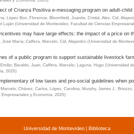
riales y Economía
,
2020
)
ect of Crianza Positiva e-messaging program on adult-child 
Ana
;
López Boo, Florencia
;
Bloomfield, Juanita
;
Cristiá, Alex
;
Cid, Alejan
l Luján
(
Universidad de Montevideo, Facultad de Ciencias Empresaria
ncentives may have large effects: the impact of a price on t
, José María
;
Caffera, Marcelo
;
Cid, Alejandro
(
Universidad de Montevi
es of a public program to support sustainable livestock fa
 Emilio
;
Baraldo, Juan
;
Caffera, Marcelo
;
Laguna, Hugo
(
Universidad d
ía
,
2025
)
mplementary of low taxes and pro-social guidelines when po
 Marcelo
;
Chávez, Carlos
;
López, Carolina
;
Murphy, James J.
;
Briozzo,
s Empresariales y Economía
,
2025
)
Universidad de Montevideo
|
Biblioteca