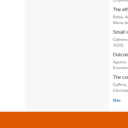
Empresa
The eff
Balsa, 
María de
Small i
Cabrera
2020
)
Outcom
Aguirre,
Econom
The co
Caffera,
Ciencia
Más