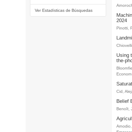
Amoroch
Ver Estadísticas de Búsquedas
Machin
2024
Pinotti, 
Landmi
Chiovelli
Using 
the-ph
Bloomfie
Econom
Saturat
Cid, Ale
Belief 
Benoît, 
Agricu
Amodio,