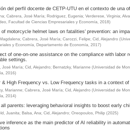
ión del perfil docente de CETP-UTU en el contexto de una of
Ana
;
Cabrera, José María
;
Rodriguez, Eugenia
;
Verderese, Virginia
;
Alva
deo, Facultad de Ciencias Empresariales y Economía
,
2018
)
 of motorcycle helmet laws on fatalities’ prevention: an impa
 Magdalena
;
Cabrera, José María
;
Carozzi, Felipe
;
Cid, Alejandro
(
Univ
riales y Economía, Departamento de Economía
,
2017
)
ect of one-on-one assistance on the compliance with labor re
ble settings.
, José María
;
Cid, Alejandro
;
Bernatzky, Marianne
(
Universidad de Mont
ía
,
2016
)
& High Frequency vs. Low Frequency tasks in a context of J
ky, Marianne
;
Cabrera, José María
;
Cid, Alejandro
(
Universidad de Mont
ía
,
2014
)
 all parents: leveraging behavioral insights to boost early c
ld, Juanita
;
Balsa, Ana
;
Cid, Alejandro
;
Oreopoulos, Philip
(
2025
)
ve inference as the main predictor of AI reliability in automa
tions