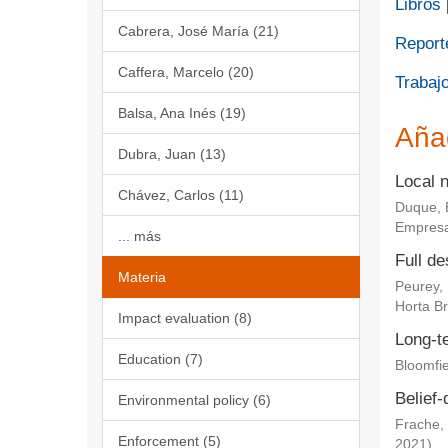
Libros
Cabrera, José María (21)
Report
Caffera, Marcelo (20)
Trabajo
Balsa, Ana Inés (19)
Aña
Dubra, Juan (13)
Local 
Chávez, Carlos (11)
Duque, 
Empresa
... más
Full de
Materia
Peurey,
Horta Br
Impact evaluation (8)
Long-te
Education (7)
Bloomfie
Belief-
Environmental policy (6)
Frache, 
Enforcement (5)
2021
)