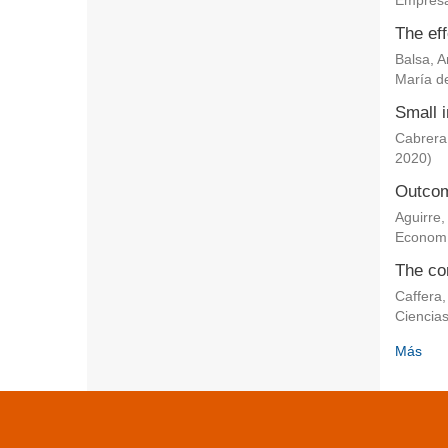
Empresa
The eff
Balsa, 
María de
Small i
Cabrera
2020
)
Outcom
Aguirre,
Econom
The co
Caffera,
Ciencia
Más