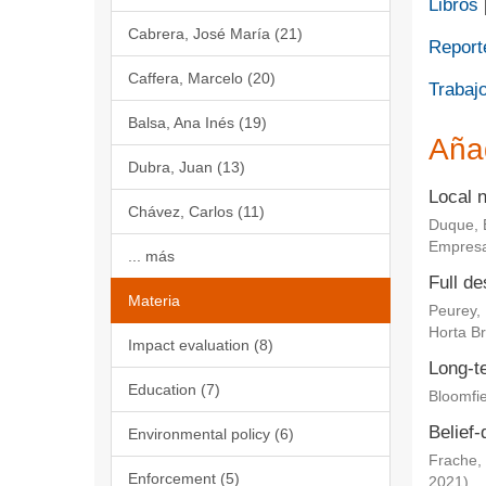
Libros
Cabrera, José María (21)
Report
Caffera, Marcelo (20)
Trabajo
Balsa, Ana Inés (19)
Aña
Dubra, Juan (13)
Local 
Chávez, Carlos (11)
Duque, 
Empresa
... más
Full de
Materia
Peurey,
Horta Br
Impact evaluation (8)
Long-te
Education (7)
Bloomfie
Belief-
Environmental policy (6)
Frache, 
Enforcement (5)
2021
)