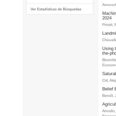
Amoroch
Ver Estadísticas de Búsquedas
Machin
2024
Pinotti, 
Landmi
Chiovelli
Using 
the-ph
Bloomfie
Econom
Saturat
Cid, Ale
Belief 
Benoît, 
Agricu
Amodio,