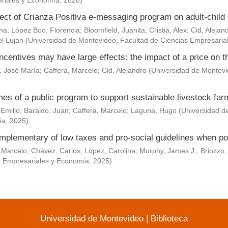
riales y Economía
,
2020
)
ect of Crianza Positiva e-messaging program on adult-child 
Ana
;
López Boo, Florencia
;
Bloomfield, Juanita
;
Cristiá, Alex
;
Cid, Alejan
l Luján
(
Universidad de Montevideo, Facultad de Ciencias Empresaria
ncentives may have large effects: the impact of a price on t
, José María
;
Caffera, Marcelo
;
Cid, Alejandro
(
Universidad de Montevi
es of a public program to support sustainable livestock fa
 Emilio
;
Baraldo, Juan
;
Caffera, Marcelo
;
Laguna, Hugo
(
Universidad d
ía
,
2025
)
mplementary of low taxes and pro-social guidelines when po
 Marcelo
;
Chávez, Carlos
;
López, Carolina
;
Murphy, James J.
;
Briozzo,
s Empresariales y Economía
,
2025
)
Universidad de Montevideo
|
Biblioteca