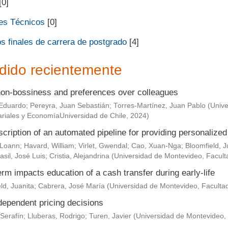
[0]
es Técnicos
[0]
s finales de carrera de postgrado
[4]
dido recientemente
non-bossiness and preferences over colleagues
Eduardo
;
Pereyra, Juan Sebastián
;
Torres-Martínez, Juan Pablo
(
Unive
riales y EconomíaUniversidad de Chile
,
2024
)
scription of an automated pipeline for providing personaliz
 Loann
;
Havard, William
;
Virlet, Gwendal
;
Cao, Xuan-Nga
;
Bloomfield, J
asil, José Luis
;
Cristia, Alejandrina
(
Universidad de Montevideo, Facult
rm impacts education of a cash transfer during early-life
ld, Juanita
;
Cabrera, José María
(
Universidad de Montevideo, Faculta
dependent pricing decisions
Serafín
;
Lluberas, Rodrigo
;
Turen, Javier
(
Universidad de Montevideo,