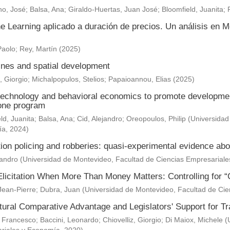
o, José
;
Balsa, Ana
;
Giraldo-Huertas, Juan José
;
Bloomfield, Juanita
;
e Learning aplicado a duración de precios. Un análisis en M
Paolo
;
Rey, Martín
(
2025
)
nes and spatial development
, Giorgio
;
Michalpopulos, Stelios
;
Papaioannou, Elias
(
2025
)
technology and behavioral economics to promote development 
one program
ld, Juanita
;
Balsa, Ana
;
Cid, Alejandro
;
Oreopoulos, Philip
(
Universidad
ía
,
2024
)
ion policing and robberies: quasi-experimental evidence abo
jandro
(
Universidad de Montevideo, Facultad de Ciencias Empresarial
Elicitation When More Than Money Matters: Controlling for “
Jean-Pierre
;
Dubra, Juan
(
Universidad de Montevideo, Facultad de Ci
ltural Comparative Advantage and Legislators' Support for 
 Francesco
;
Baccini, Leonardo
;
Chiovelliz, Giorgio
;
Di Maiox, Michele
(