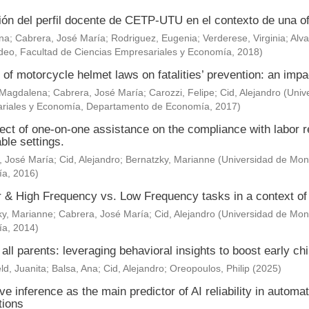
ión del perfil docente de CETP-UTU en el contexto de una of
Ana
;
Cabrera, José María
;
Rodriguez, Eugenia
;
Verderese, Virginia
;
Alva
deo, Facultad de Ciencias Empresariales y Economía
,
2018
)
 of motorcycle helmet laws on fatalities’ prevention: an impa
 Magdalena
;
Cabrera, José María
;
Carozzi, Felipe
;
Cid, Alejandro
(
Univ
riales y Economía, Departamento de Economía
,
2017
)
ect of one-on-one assistance on the compliance with labor re
ble settings.
, José María
;
Cid, Alejandro
;
Bernatzky, Marianne
(
Universidad de Mont
ía
,
2016
)
& High Frequency vs. Low Frequency tasks in a context of J
ky, Marianne
;
Cabrera, José María
;
Cid, Alejandro
(
Universidad de Mont
ía
,
2014
)
 all parents: leveraging behavioral insights to boost early c
ld, Juanita
;
Balsa, Ana
;
Cid, Alejandro
;
Oreopoulos, Philip
(
2025
)
ve inference as the main predictor of AI reliability in automa
tions