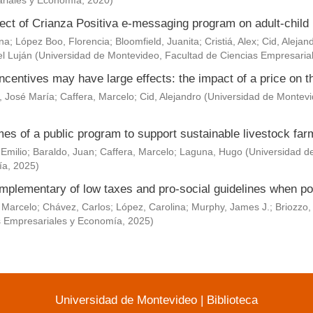
riales y Economía
,
2020
)
ect of Crianza Positiva e-messaging program on adult-child 
Ana
;
López Boo, Florencia
;
Bloomfield, Juanita
;
Cristiá, Alex
;
Cid, Alejan
l Luján
(
Universidad de Montevideo, Facultad de Ciencias Empresaria
ncentives may have large effects: the impact of a price on t
, José María
;
Caffera, Marcelo
;
Cid, Alejandro
(
Universidad de Montevi
es of a public program to support sustainable livestock fa
 Emilio
;
Baraldo, Juan
;
Caffera, Marcelo
;
Laguna, Hugo
(
Universidad d
ía
,
2025
)
mplementary of low taxes and pro-social guidelines when po
 Marcelo
;
Chávez, Carlos
;
López, Carolina
;
Murphy, James J.
;
Briozzo,
s Empresariales y Economía
,
2025
)
Universidad de Montevideo
|
Biblioteca