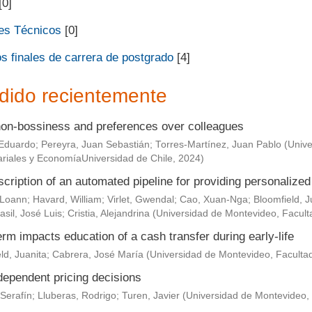
[0]
es Técnicos
[0]
s finales de carrera de postgrado
[4]
dido recientemente
non-bossiness and preferences over colleagues
Eduardo
;
Pereyra, Juan Sebastián
;
Torres-Martínez, Juan Pablo
(
Unive
riales y EconomíaUniversidad de Chile
,
2024
)
scription of an automated pipeline for providing personaliz
 Loann
;
Havard, William
;
Virlet, Gwendal
;
Cao, Xuan-Nga
;
Bloomfield, J
asil, José Luis
;
Cristia, Alejandrina
(
Universidad de Montevideo, Facult
rm impacts education of a cash transfer during early-life
ld, Juanita
;
Cabrera, José María
(
Universidad de Montevideo, Faculta
dependent pricing decisions
Serafín
;
Lluberas, Rodrigo
;
Turen, Javier
(
Universidad de Montevideo,