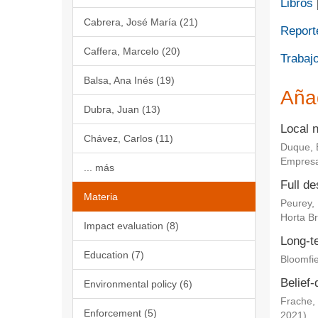
Libros
Cabrera, José María (21)
Report
Caffera, Marcelo (20)
Trabajo
Balsa, Ana Inés (19)
Aña
Dubra, Juan (13)
Local 
Chávez, Carlos (11)
Duque, 
Empresa
... más
Full de
Materia
Peurey,
Horta Br
Impact evaluation (8)
Long-te
Education (7)
Bloomfie
Belief-
Environmental policy (6)
Frache, 
Enforcement (5)
2021
)