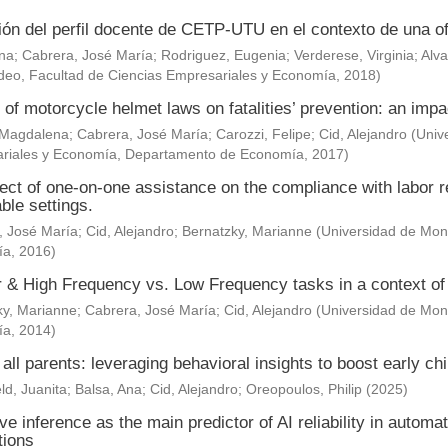
ión del perfil docente de CETP-UTU en el contexto de una of
Ana
;
Cabrera, José María
;
Rodriguez, Eugenia
;
Verderese, Virginia
;
Alva
deo, Facultad de Ciencias Empresariales y Economía
,
2018
)
 of motorcycle helmet laws on fatalities’ prevention: an impa
 Magdalena
;
Cabrera, José María
;
Carozzi, Felipe
;
Cid, Alejandro
(
Univ
riales y Economía, Departamento de Economía
,
2017
)
ect of one-on-one assistance on the compliance with labor re
ble settings.
, José María
;
Cid, Alejandro
;
Bernatzky, Marianne
(
Universidad de Mont
ía
,
2016
)
& High Frequency vs. Low Frequency tasks in a context of J
ky, Marianne
;
Cabrera, José María
;
Cid, Alejandro
(
Universidad de Mont
ía
,
2014
)
 all parents: leveraging behavioral insights to boost early c
ld, Juanita
;
Balsa, Ana
;
Cid, Alejandro
;
Oreopoulos, Philip
(
2025
)
ve inference as the main predictor of AI reliability in automa
tions