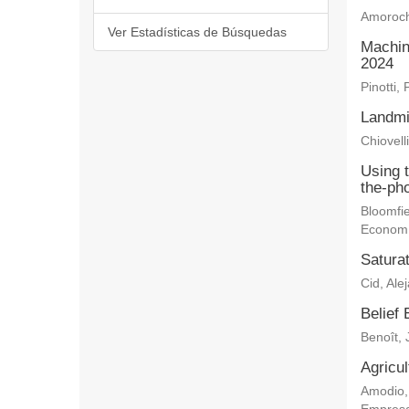
Amoroch
Ver Estadísticas de Búsquedas
Machin
2024
Pinotti, 
Landmi
Chiovelli
Using 
the-ph
Bloomfie
Econom
Saturat
Cid, Ale
Belief 
Benoît, 
Agricu
Amodio,