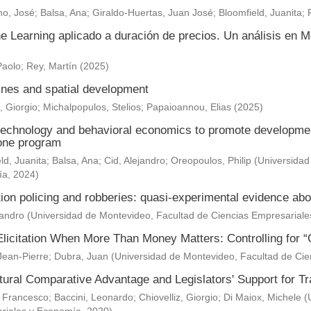
o, José
;
Balsa, Ana
;
Giraldo-Huertas, Juan José
;
Bloomfield, Juanita
;
e Learning aplicado a duración de precios. Un análisis en M
Paolo
;
Rey, Martín
(
2025
)
nes and spatial development
, Giorgio
;
Michalpopulos, Stelios
;
Papaioannou, Elias
(
2025
)
technology and behavioral economics to promote development 
one program
ld, Juanita
;
Balsa, Ana
;
Cid, Alejandro
;
Oreopoulos, Philip
(
Universidad
ía
,
2024
)
ion policing and robberies: quasi-experimental evidence abo
jandro
(
Universidad de Montevideo, Facultad de Ciencias Empresarial
Elicitation When More Than Money Matters: Controlling for “
Jean-Pierre
;
Dubra, Juan
(
Universidad de Montevideo, Facultad de Ci
ltural Comparative Advantage and Legislators' Support for 
 Francesco
;
Baccini, Leonardo
;
Chiovelliz, Giorgio
;
Di Maiox, Michele
(