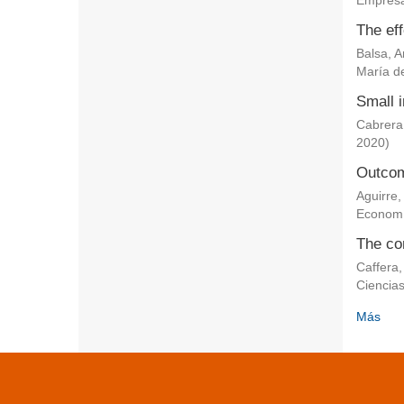
Empresa
The eff
Balsa, 
María de
Small i
Cabrera
2020
)
Outcom
Aguirre,
Econom
The co
Caffera,
Ciencia
Más