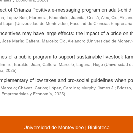
riales y Economía
,
2020
)
ect of Crianza Positiva e-messaging program on adult-child 
Ana
;
López Boo, Florencia
;
Bloomfield, Juanita
;
Cristiá, Alex
;
Cid, Alejan
l Luján
(
Universidad de Montevideo, Facultad de Ciencias Empresaria
ncentives may have large effects: the impact of a price on t
, José María
;
Caffera, Marcelo
;
Cid, Alejandro
(
Universidad de Montevi
es of a public program to support sustainable livestock fa
 Emilio
;
Baraldo, Juan
;
Caffera, Marcelo
;
Laguna, Hugo
(
Universidad d
ía
,
2025
)
mplementary of low taxes and pro-social guidelines when po
 Marcelo
;
Chávez, Carlos
;
López, Carolina
;
Murphy, James J.
;
Briozzo,
s Empresariales y Economía
,
2025
)
Universidad de Montevideo
|
Biblioteca