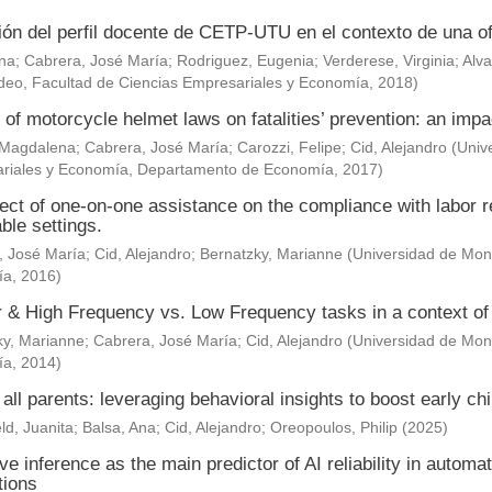
ión del perfil docente de CETP-UTU en el contexto de una of
Ana
;
Cabrera, José María
;
Rodriguez, Eugenia
;
Verderese, Virginia
;
Alva
deo, Facultad de Ciencias Empresariales y Economía
,
2018
)
 of motorcycle helmet laws on fatalities’ prevention: an impa
 Magdalena
;
Cabrera, José María
;
Carozzi, Felipe
;
Cid, Alejandro
(
Univ
riales y Economía, Departamento de Economía
,
2017
)
ect of one-on-one assistance on the compliance with labor re
ble settings.
, José María
;
Cid, Alejandro
;
Bernatzky, Marianne
(
Universidad de Mont
ía
,
2016
)
& High Frequency vs. Low Frequency tasks in a context of J
ky, Marianne
;
Cabrera, José María
;
Cid, Alejandro
(
Universidad de Mont
ía
,
2014
)
 all parents: leveraging behavioral insights to boost early c
ld, Juanita
;
Balsa, Ana
;
Cid, Alejandro
;
Oreopoulos, Philip
(
2025
)
ve inference as the main predictor of AI reliability in automa
tions