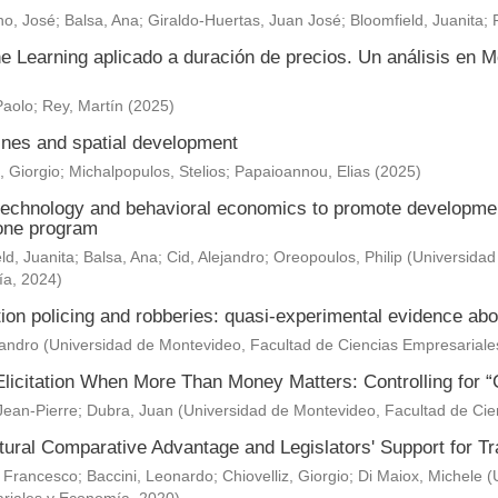
o, José
;
Balsa, Ana
;
Giraldo-Huertas, Juan José
;
Bloomfield, Juanita
;
e Learning aplicado a duración de precios. Un análisis en M
Paolo
;
Rey, Martín
(
2025
)
nes and spatial development
, Giorgio
;
Michalpopulos, Stelios
;
Papaioannou, Elias
(
2025
)
technology and behavioral economics to promote development 
one program
ld, Juanita
;
Balsa, Ana
;
Cid, Alejandro
;
Oreopoulos, Philip
(
Universidad
ía
,
2024
)
ion policing and robberies: quasi-experimental evidence abo
jandro
(
Universidad de Montevideo, Facultad de Ciencias Empresarial
Elicitation When More Than Money Matters: Controlling for “
Jean-Pierre
;
Dubra, Juan
(
Universidad de Montevideo, Facultad de Ci
ltural Comparative Advantage and Legislators' Support for 
 Francesco
;
Baccini, Leonardo
;
Chiovelliz, Giorgio
;
Di Maiox, Michele
(