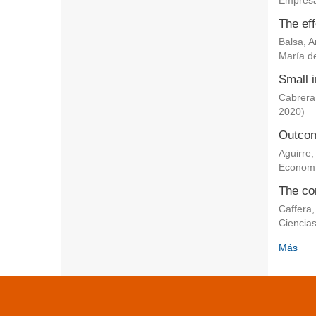
Empresa
The eff
Balsa, 
María de
Small i
Cabrera
2020
)
Outcom
Aguirre,
Econom
The co
Caffera,
Ciencia
Más