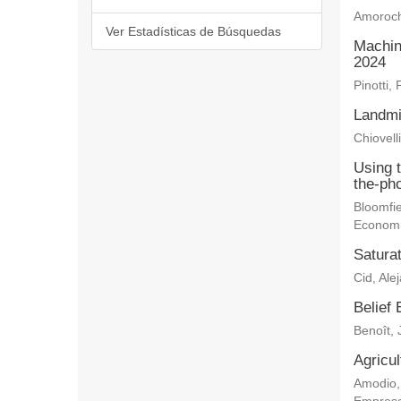
Amoroch
Ver Estadísticas de Búsquedas
Machin
2024
Pinotti, 
Landmi
Chiovelli
Using 
the-ph
Bloomfie
Econom
Saturat
Cid, Ale
Belief 
Benoît, 
Agricu
Amodio,