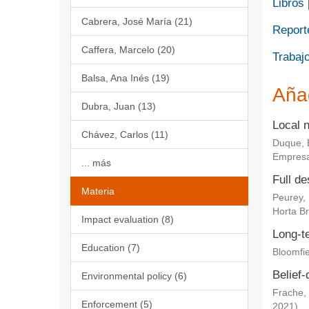
Libros
Cabrera, José María (21)
Report
Caffera, Marcelo (20)
Trabajo
Balsa, Ana Inés (19)
Aña
Dubra, Juan (13)
Local 
Chávez, Carlos (11)
Duque, 
Empresa
... más
Full de
Materia
Peurey,
Horta Br
Impact evaluation (8)
Long-te
Education (7)
Bloomfie
Belief-
Environmental policy (6)
Frache, 
Enforcement (5)
2021
)