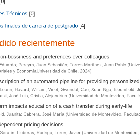
[0]
es Técnicos
[0]
s finales de carrera de postgrado
[4]
dido recientemente
non-bossiness and preferences over colleagues
Eduardo
;
Pereyra, Juan Sebastián
;
Torres-Martínez, Juan Pablo
(
Unive
riales y EconomíaUniversidad de Chile
,
2024
)
scription of an automated pipeline for providing personaliz
 Loann
;
Havard, William
;
Virlet, Gwendal
;
Cao, Xuan-Nga
;
Bloomfield, J
asil, José Luis
;
Cristia, Alejandrina
(
Universidad de Montevideo, Facult
rm impacts education of a cash transfer during early-life
ld, Juanita
;
Cabrera, José María
(
Universidad de Montevideo, Faculta
dependent pricing decisions
Serafín
;
Lluberas, Rodrigo
;
Turen, Javier
(
Universidad de Montevideo,