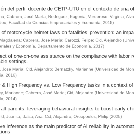
ión del perfil docente de CETP-UTU en el contexto de una of
Ana
;
Cabrera, José María
;
Rodriguez, Eugenia
;
Verderese, Virginia
;
Alva
deo, Facultad de Ciencias Empresariales y Economía
,
2018
)
 of motorcycle helmet laws on fatalities’ prevention: an impa
 Magdalena
;
Cabrera, José María
;
Carozzi, Felipe
;
Cid, Alejandro
(
Univ
riales y Economía, Departamento de Economía
,
2017
)
ect of one-on-one assistance on the compliance with labor re
ble settings.
, José María
;
Cid, Alejandro
;
Bernatzky, Marianne
(
Universidad de Mont
ía
,
2016
)
& High Frequency vs. Low Frequency tasks in a context of J
ky, Marianne
;
Cabrera, José María
;
Cid, Alejandro
(
Universidad de Mont
ía
,
2014
)
 all parents: leveraging behavioral insights to boost early c
ld, Juanita
;
Balsa, Ana
;
Cid, Alejandro
;
Oreopoulos, Philip
(
2025
)
ve inference as the main predictor of AI reliability in automa
tions