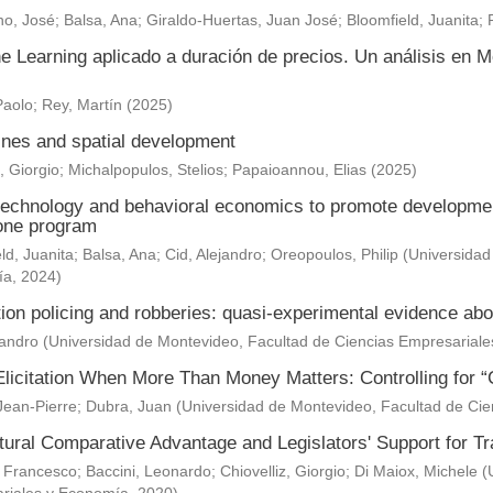
o, José
;
Balsa, Ana
;
Giraldo-Huertas, Juan José
;
Bloomfield, Juanita
;
e Learning aplicado a duración de precios. Un análisis en M
Paolo
;
Rey, Martín
(
2025
)
nes and spatial development
, Giorgio
;
Michalpopulos, Stelios
;
Papaioannou, Elias
(
2025
)
technology and behavioral economics to promote development 
one program
ld, Juanita
;
Balsa, Ana
;
Cid, Alejandro
;
Oreopoulos, Philip
(
Universidad
ía
,
2024
)
ion policing and robberies: quasi-experimental evidence abo
jandro
(
Universidad de Montevideo, Facultad de Ciencias Empresarial
Elicitation When More Than Money Matters: Controlling for “
Jean-Pierre
;
Dubra, Juan
(
Universidad de Montevideo, Facultad de Ci
ltural Comparative Advantage and Legislators' Support for 
 Francesco
;
Baccini, Leonardo
;
Chiovelliz, Giorgio
;
Di Maiox, Michele
(