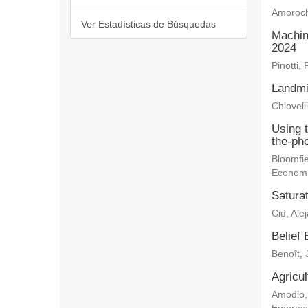
Amoroch
Ver Estadísticas de Búsquedas
Machin
2024
Pinotti, 
Landmi
Chiovelli
Using 
the-ph
Bloomfie
Econom
Saturat
Cid, Ale
Belief 
Benoît, 
Agricu
Amodio,