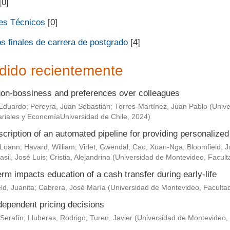
[0]
es Técnicos
[0]
s finales de carrera de postgrado
[4]
dido recientemente
non-bossiness and preferences over colleagues
Eduardo
;
Pereyra, Juan Sebastián
;
Torres-Martínez, Juan Pablo
(
Unive
riales y EconomíaUniversidad de Chile
,
2024
)
scription of an automated pipeline for providing personaliz
 Loann
;
Havard, William
;
Virlet, Gwendal
;
Cao, Xuan-Nga
;
Bloomfield, J
asil, José Luis
;
Cristia, Alejandrina
(
Universidad de Montevideo, Facult
rm impacts education of a cash transfer during early-life
ld, Juanita
;
Cabrera, José María
(
Universidad de Montevideo, Faculta
dependent pricing decisions
Serafín
;
Lluberas, Rodrigo
;
Turen, Javier
(
Universidad de Montevideo,