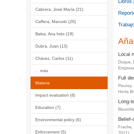
Libros
Cabrera, José María (21)
Report
Caffera, Marcelo (20)
Trabajo
Balsa, Ana Inés (19)
Aña
Dubra, Juan (13)
Local 
Chávez, Carlos (11)
Duque, 
Empresa
... más
Full de
Materia
Peurey,
Horta Br
Impact evaluation (8)
Long-te
Education (7)
Bloomfie
Belief-
Environmental policy (6)
Frache, 
Enforcement (5)
2021
)