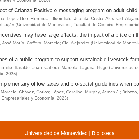
riales y Economía
,
2020
)
ect of Crianza Positiva e-messaging program on adult-child 
Ana
;
López Boo, Florencia
;
Bloomfield, Juanita
;
Cristiá, Alex
;
Cid, Alejan
l Luján
(
Universidad de Montevideo, Facultad de Ciencias Empresaria
ncentives may have large effects: the impact of a price on t
, José María
;
Caffera, Marcelo
;
Cid, Alejandro
(
Universidad de Montevi
es of a public program to support sustainable livestock fa
 Emilio
;
Baraldo, Juan
;
Caffera, Marcelo
;
Laguna, Hugo
(
Universidad d
ía
,
2025
)
mplementary of low taxes and pro-social guidelines when po
 Marcelo
;
Chávez, Carlos
;
López, Carolina
;
Murphy, James J.
;
Briozzo,
s Empresariales y Economía
,
2025
)
Universidad de Montevideo
|
Biblioteca