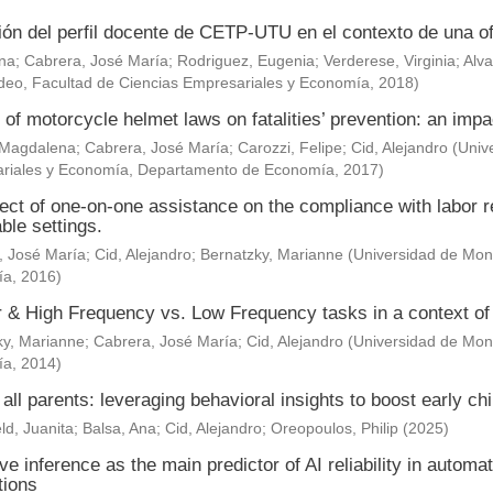
ión del perfil docente de CETP-UTU en el contexto de una of
Ana
;
Cabrera, José María
;
Rodriguez, Eugenia
;
Verderese, Virginia
;
Alva
deo, Facultad de Ciencias Empresariales y Economía
,
2018
)
 of motorcycle helmet laws on fatalities’ prevention: an impa
 Magdalena
;
Cabrera, José María
;
Carozzi, Felipe
;
Cid, Alejandro
(
Univ
riales y Economía, Departamento de Economía
,
2017
)
ect of one-on-one assistance on the compliance with labor re
ble settings.
, José María
;
Cid, Alejandro
;
Bernatzky, Marianne
(
Universidad de Mont
ía
,
2016
)
& High Frequency vs. Low Frequency tasks in a context of J
ky, Marianne
;
Cabrera, José María
;
Cid, Alejandro
(
Universidad de Mont
ía
,
2014
)
 all parents: leveraging behavioral insights to boost early c
ld, Juanita
;
Balsa, Ana
;
Cid, Alejandro
;
Oreopoulos, Philip
(
2025
)
ve inference as the main predictor of AI reliability in automa
tions