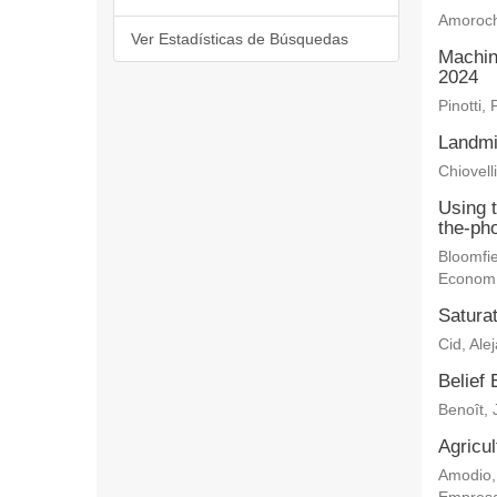
Amoroch
Ver Estadísticas de Búsquedas
Machin
2024
Pinotti, 
Landmi
Chiovelli
Using 
the-ph
Bloomfie
Econom
Saturat
Cid, Ale
Belief 
Benoît, 
Agricu
Amodio,