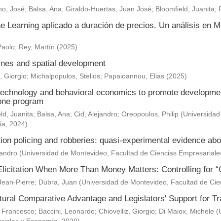
o, José
;
Balsa, Ana
;
Giraldo-Huertas, Juan José
;
Bloomfield, Juanita
;
e Learning aplicado a duración de precios. Un análisis en M
Paolo
;
Rey, Martín
(
2025
)
nes and spatial development
, Giorgio
;
Michalpopulos, Stelios
;
Papaioannou, Elias
(
2025
)
technology and behavioral economics to promote development 
one program
ld, Juanita
;
Balsa, Ana
;
Cid, Alejandro
;
Oreopoulos, Philip
(
Universidad
ía
,
2024
)
ion policing and robberies: quasi-experimental evidence abo
jandro
(
Universidad de Montevideo, Facultad de Ciencias Empresarial
Elicitation When More Than Money Matters: Controlling for “
Jean-Pierre
;
Dubra, Juan
(
Universidad de Montevideo, Facultad de Ci
ltural Comparative Advantage and Legislators' Support for 
 Francesco
;
Baccini, Leonardo
;
Chiovelliz, Giorgio
;
Di Maiox, Michele
(