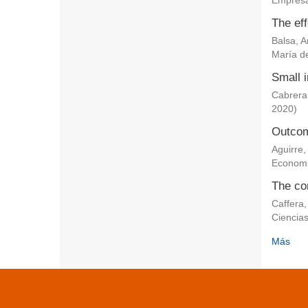
Empresa
The eff
Balsa, 
María de
Small i
Cabrera
2020
)
Outcom
Aguirre,
Econom
The co
Caffera,
Ciencia
Más