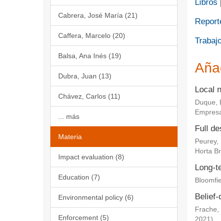
Libros
Cabrera, José María (21)
Report
Caffera, Marcelo (20)
Trabajo
Balsa, Ana Inés (19)
Aña
Dubra, Juan (13)
Local 
Chávez, Carlos (11)
Duque, 
Empresa
... más
Full de
Materia
Peurey,
Horta Br
Impact evaluation (8)
Long-te
Education (7)
Bloomfie
Belief-
Environmental policy (6)
Frache, 
Enforcement (5)
2021
)