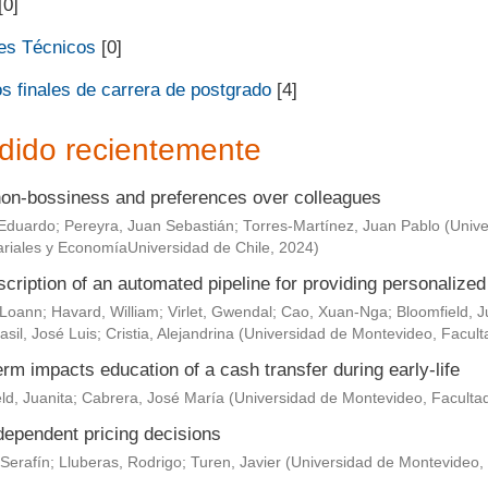
[0]
es Técnicos
[0]
s finales de carrera de postgrado
[4]
dido recientemente
non-bossiness and preferences over colleagues
Eduardo
;
Pereyra, Juan Sebastián
;
Torres-Martínez, Juan Pablo
(
Unive
riales y EconomíaUniversidad de Chile
,
2024
)
scription of an automated pipeline for providing personaliz
 Loann
;
Havard, William
;
Virlet, Gwendal
;
Cao, Xuan-Nga
;
Bloomfield, J
asil, José Luis
;
Cristia, Alejandrina
(
Universidad de Montevideo, Facult
rm impacts education of a cash transfer during early-life
ld, Juanita
;
Cabrera, José María
(
Universidad de Montevideo, Faculta
dependent pricing decisions
Serafín
;
Lluberas, Rodrigo
;
Turen, Javier
(
Universidad de Montevideo,