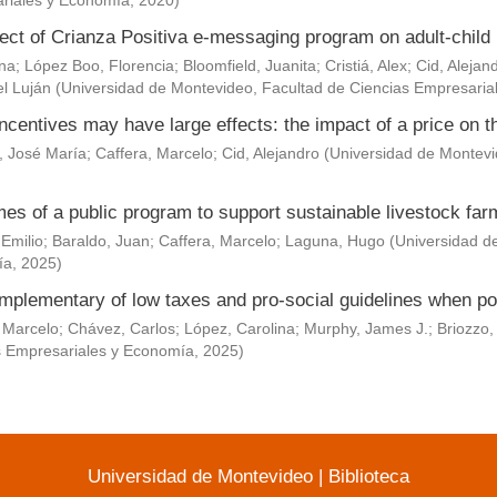
riales y Economía
,
2020
)
ect of Crianza Positiva e-messaging program on adult-child 
Ana
;
López Boo, Florencia
;
Bloomfield, Juanita
;
Cristiá, Alex
;
Cid, Alejan
l Luján
(
Universidad de Montevideo, Facultad de Ciencias Empresaria
ncentives may have large effects: the impact of a price on t
, José María
;
Caffera, Marcelo
;
Cid, Alejandro
(
Universidad de Montevi
es of a public program to support sustainable livestock fa
 Emilio
;
Baraldo, Juan
;
Caffera, Marcelo
;
Laguna, Hugo
(
Universidad d
ía
,
2025
)
mplementary of low taxes and pro-social guidelines when po
 Marcelo
;
Chávez, Carlos
;
López, Carolina
;
Murphy, James J.
;
Briozzo,
s Empresariales y Economía
,
2025
)
Universidad de Montevideo
|
Biblioteca