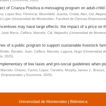
riales y Economía
,
2020
)
ect of Crianza Positiva e-messaging program on adult-child 
Ana
;
López Boo, Florencia
;
Bloomfield, Juanita
;
Cristiá, Alex
;
Cid, Alejan
l Luján
(
Universidad de Montevideo, Facultad de Ciencias Empresaria
ncentives may have large effects: the impact of a price on t
, José María
;
Caffera, Marcelo
;
Cid, Alejandro
(
Universidad de Montevi
es of a public program to support sustainable livestock fa
 Emilio
;
Baraldo, Juan
;
Caffera, Marcelo
;
Laguna, Hugo
(
Universidad d
ía
,
2025
)
mplementary of low taxes and pro-social guidelines when po
 Marcelo
;
Chávez, Carlos
;
López, Carolina
;
Murphy, James J.
;
Briozzo,
s Empresariales y Economía
,
2025
)
Universidad de Montevideo
|
Biblioteca