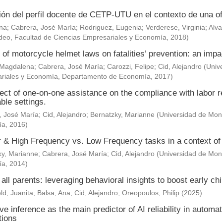
ión del perfil docente de CETP-UTU en el contexto de una of
Ana
;
Cabrera, José María
;
Rodriguez, Eugenia
;
Verderese, Virginia
;
Alva
deo, Facultad de Ciencias Empresariales y Economía
,
2018
)
 of motorcycle helmet laws on fatalities’ prevention: an impa
 Magdalena
;
Cabrera, José María
;
Carozzi, Felipe
;
Cid, Alejandro
(
Univ
riales y Economía, Departamento de Economía
,
2017
)
ect of one-on-one assistance on the compliance with labor re
ble settings.
, José María
;
Cid, Alejandro
;
Bernatzky, Marianne
(
Universidad de Mont
ía
,
2016
)
& High Frequency vs. Low Frequency tasks in a context of J
ky, Marianne
;
Cabrera, José María
;
Cid, Alejandro
(
Universidad de Mont
ía
,
2014
)
 all parents: leveraging behavioral insights to boost early c
ld, Juanita
;
Balsa, Ana
;
Cid, Alejandro
;
Oreopoulos, Philip
(
2025
)
ve inference as the main predictor of AI reliability in automa
tions