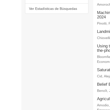
Amoroch
Ver Estadísticas de Búsquedas
Machin
2024
Pinotti, 
Landmi
Chiovelli
Using 
the-ph
Bloomfie
Econom
Saturat
Cid, Ale
Belief 
Benoît, 
Agricu
Amodio,