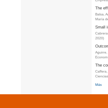
Empresa
The eff
Balsa, 
María de
Small i
Cabrera
2020
)
Outcom
Aguirre,
Econom
The co
Caffera,
Ciencia
Más