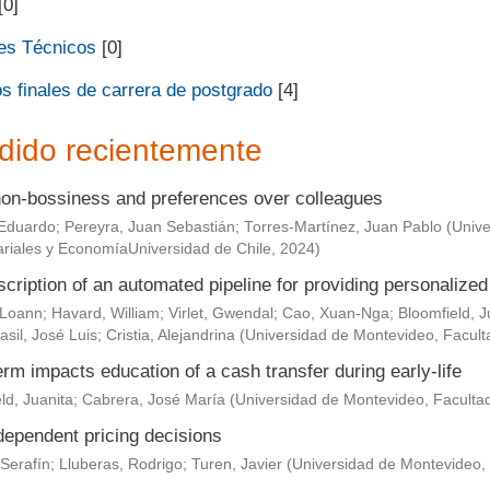
[0]
es Técnicos
[0]
s finales de carrera de postgrado
[4]
dido recientemente
non-bossiness and preferences over colleagues
Eduardo
;
Pereyra, Juan Sebastián
;
Torres-Martínez, Juan Pablo
(
Unive
riales y EconomíaUniversidad de Chile
,
2024
)
scription of an automated pipeline for providing personaliz
 Loann
;
Havard, William
;
Virlet, Gwendal
;
Cao, Xuan-Nga
;
Bloomfield, J
asil, José Luis
;
Cristia, Alejandrina
(
Universidad de Montevideo, Facult
rm impacts education of a cash transfer during early-life
ld, Juanita
;
Cabrera, José María
(
Universidad de Montevideo, Faculta
dependent pricing decisions
Serafín
;
Lluberas, Rodrigo
;
Turen, Javier
(
Universidad de Montevideo,