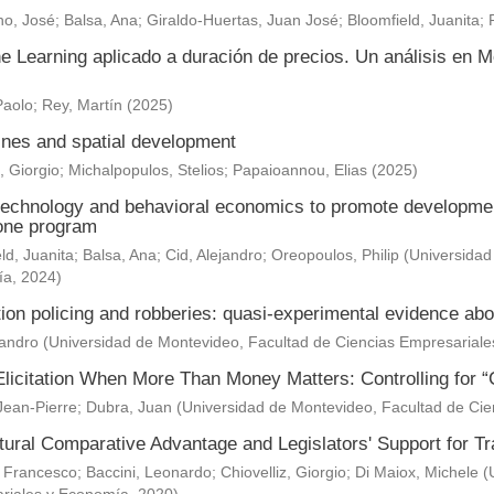
o, José
;
Balsa, Ana
;
Giraldo-Huertas, Juan José
;
Bloomfield, Juanita
;
e Learning aplicado a duración de precios. Un análisis en M
Paolo
;
Rey, Martín
(
2025
)
nes and spatial development
, Giorgio
;
Michalpopulos, Stelios
;
Papaioannou, Elias
(
2025
)
technology and behavioral economics to promote development 
one program
ld, Juanita
;
Balsa, Ana
;
Cid, Alejandro
;
Oreopoulos, Philip
(
Universidad
ía
,
2024
)
ion policing and robberies: quasi-experimental evidence abo
jandro
(
Universidad de Montevideo, Facultad de Ciencias Empresarial
Elicitation When More Than Money Matters: Controlling for “
Jean-Pierre
;
Dubra, Juan
(
Universidad de Montevideo, Facultad de Ci
ltural Comparative Advantage and Legislators' Support for 
 Francesco
;
Baccini, Leonardo
;
Chiovelliz, Giorgio
;
Di Maiox, Michele
(