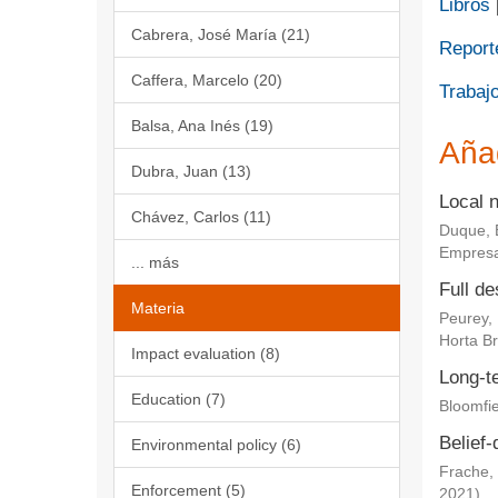
Libros
Cabrera, José María (21)
Report
Caffera, Marcelo (20)
Trabajo
Balsa, Ana Inés (19)
Aña
Dubra, Juan (13)
Local 
Chávez, Carlos (11)
Duque, 
Empresa
... más
Full de
Materia
Peurey,
Horta Br
Impact evaluation (8)
Long-te
Education (7)
Bloomfie
Belief-
Environmental policy (6)
Frache, 
Enforcement (5)
2021
)