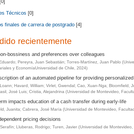
[0]
es Técnicos
[0]
s finales de carrera de postgrado
[4]
dido recientemente
non-bossiness and preferences over colleagues
Eduardo
;
Pereyra, Juan Sebastián
;
Torres-Martínez, Juan Pablo
(
Unive
riales y EconomíaUniversidad de Chile
,
2024
)
scription of an automated pipeline for providing personaliz
 Loann
;
Havard, William
;
Virlet, Gwendal
;
Cao, Xuan-Nga
;
Bloomfield, J
asil, José Luis
;
Cristia, Alejandrina
(
Universidad de Montevideo, Facult
rm impacts education of a cash transfer during early-life
ld, Juanita
;
Cabrera, José María
(
Universidad de Montevideo, Faculta
dependent pricing decisions
Serafín
;
Lluberas, Rodrigo
;
Turen, Javier
(
Universidad de Montevideo,