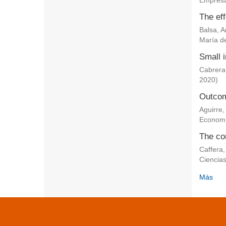
Empresa
The eff
Balsa, 
María de
Small i
Cabrera
2020
)
Outcom
Aguirre,
Econom
The co
Caffera,
Ciencia
Más