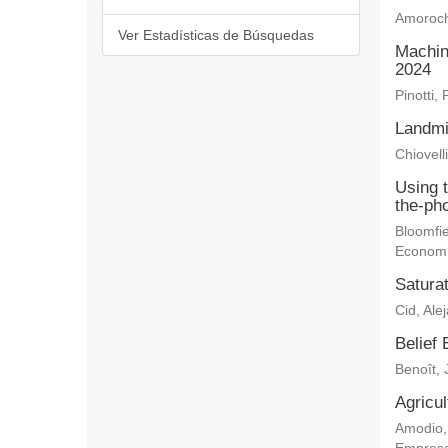
Amoroch
Ver Estadísticas de Búsquedas
Machin
2024
Pinotti, 
Landmi
Chiovelli
Using 
the-ph
Bloomfie
Econom
Saturat
Cid, Ale
Belief 
Benoît, 
Agricu
Amodio,