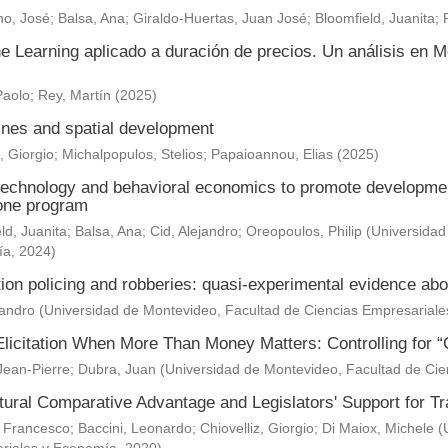
o, José
;
Balsa, Ana
;
Giraldo-Huertas, Juan José
;
Bloomfield, Juanita
;
e Learning aplicado a duración de precios. Un análisis en M
Paolo
;
Rey, Martín
(
2025
)
nes and spatial development
, Giorgio
;
Michalpopulos, Stelios
;
Papaioannou, Elias
(
2025
)
technology and behavioral economics to promote development 
one program
ld, Juanita
;
Balsa, Ana
;
Cid, Alejandro
;
Oreopoulos, Philip
(
Universidad
ía
,
2024
)
ion policing and robberies: quasi-experimental evidence abo
jandro
(
Universidad de Montevideo, Facultad de Ciencias Empresarial
Elicitation When More Than Money Matters: Controlling for “
Jean-Pierre
;
Dubra, Juan
(
Universidad de Montevideo, Facultad de Ci
ltural Comparative Advantage and Legislators' Support for 
 Francesco
;
Baccini, Leonardo
;
Chiovelliz, Giorgio
;
Di Maiox, Michele
(