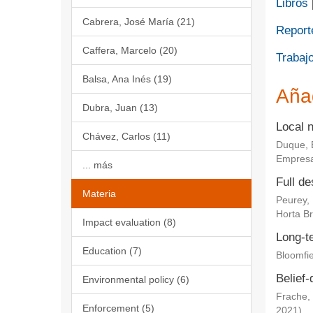
Libros
Cabrera, José María (21)
Report
Caffera, Marcelo (20)
Trabajo
Balsa, Ana Inés (19)
Aña
Dubra, Juan (13)
Local 
Chávez, Carlos (11)
Duque, 
Empresa
... más
Full de
Materia
Peurey,
Horta Br
Impact evaluation (8)
Long-te
Education (7)
Bloomfie
Belief-
Environmental policy (6)
Frache, 
Enforcement (5)
2021
)