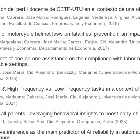
ión del perfil docente de CETP-UTU en el contexto de una of
Ana
;
Cabrera, José María
;
Rodriguez, Eugenia
;
Verderese, Virginia
;
Alva
deo, Facultad de Ciencias Empresariales y Economía
,
2018
)
 of motorcycle helmet laws on fatalities’ prevention: an impa
 Magdalena
;
Cabrera, José María
;
Carozzi, Felipe
;
Cid, Alejandro
(
Univ
riales y Economía, Departamento de Economía
,
2017
)
ect of one-on-one assistance on the compliance with labor re
ble settings.
, José María
;
Cid, Alejandro
;
Bernatzky, Marianne
(
Universidad de Mont
ía
,
2016
)
& High Frequency vs. Low Frequency tasks in a context of J
ky, Marianne
;
Cabrera, José María
;
Cid, Alejandro
(
Universidad de Mont
ía
,
2014
)
 all parents: leveraging behavioral insights to boost early c
ld, Juanita
;
Balsa, Ana
;
Cid, Alejandro
;
Oreopoulos, Philip
(
2025
)
ve inference as the main predictor of AI reliability in automa
tions