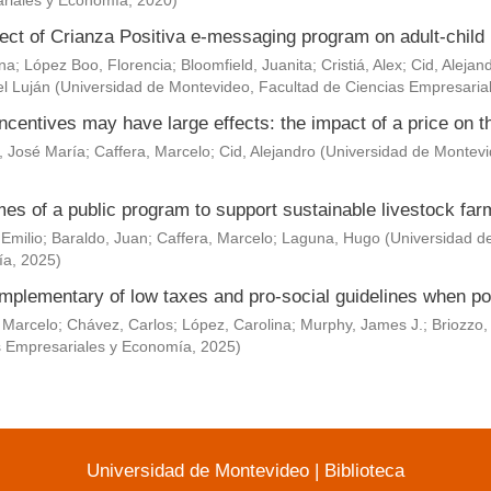
riales y Economía
,
2020
)
ect of Crianza Positiva e-messaging program on adult-child 
Ana
;
López Boo, Florencia
;
Bloomfield, Juanita
;
Cristiá, Alex
;
Cid, Alejan
l Luján
(
Universidad de Montevideo, Facultad de Ciencias Empresaria
ncentives may have large effects: the impact of a price on t
, José María
;
Caffera, Marcelo
;
Cid, Alejandro
(
Universidad de Montevi
es of a public program to support sustainable livestock fa
 Emilio
;
Baraldo, Juan
;
Caffera, Marcelo
;
Laguna, Hugo
(
Universidad d
ía
,
2025
)
mplementary of low taxes and pro-social guidelines when po
 Marcelo
;
Chávez, Carlos
;
López, Carolina
;
Murphy, James J.
;
Briozzo,
s Empresariales y Economía
,
2025
)
Universidad de Montevideo
|
Biblioteca