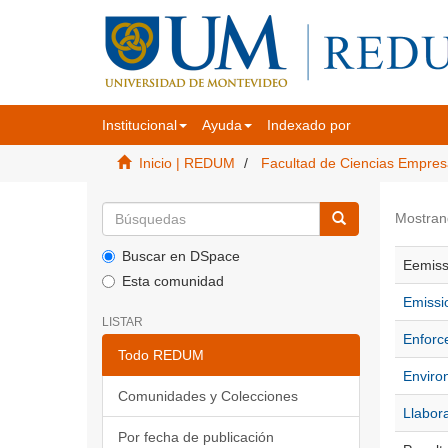
Institucional
Ayuda
Indexado por
Inicio | REDUM
Facultad de Ciencias Empres
Mostran
Buscar en DSpace
Eemiss
Esta comunidad
Emissio
LISTAR
Enforc
Todo REDUM
Environ
Comunidades y Colecciones
Llabor
Por fecha de publicación