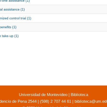
-one assistance (1)
l assistance (1)
zed control trial (1)
benefits (1)
 take-up (1)
Universidad de Montevideo
|
Biblioteca
dencio de Pena 2544 | (598) 2 707 44 61 |
biblioteca@um.ed