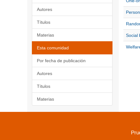
One-on
Autores
Persona
Títulos
Randomi
Materias
Social 
Welfare
Esta comunidad
Por fecha de publicación
Autores
Títulos
Materias
Pru