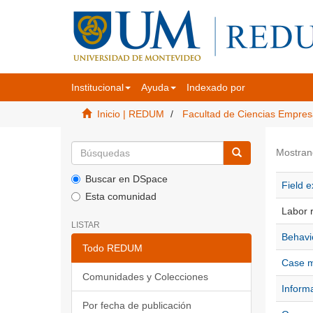
Institucional
Ayuda
Indexado por
Inicio | REDUM
Facultad de Ciencias Empres
Mostran
Buscar en DSpace
Field e
Esta comunidad
Labor r
LISTAR
Behavio
Todo REDUM
Case m
Comunidades y Colecciones
Informa
Por fecha de publicación