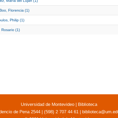
ez, María del Luján (1)
Boo, Florencia (1)
los, Philip (1)
 Rosario (1)
Universidad de Montevideo
|
Biblioteca
dencio de Pena 2544 | (598) 2 707 44 61 |
biblioteca@um.ed