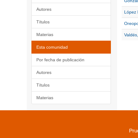
Gonzál
Autores
López 
Títulos
Oreopou
Materias
Valdés,
Esta comunidad
Por fecha de publicación
Autores
Títulos
Materias
Pru