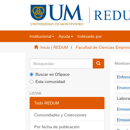
Institucional
Ayuda
Indexado por
Inicio | REDUM
Facultad de Ciencias Empres
Mostran
Buscar en DSpace
Enforc
Esta comunidad
Environ
LISTAR
Labora
Todo REDUM
Emissio
Comunidades y Colecciones
Emissi
Por fecha de publicación