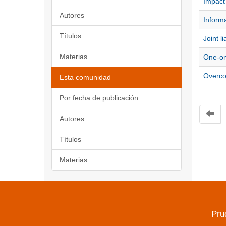
Impact 
Autores
Informa
Títulos
Joint li
Materias
One-on
Overco
Esta comunidad
Por fecha de publicación
Autores
Títulos
Materias
Pru