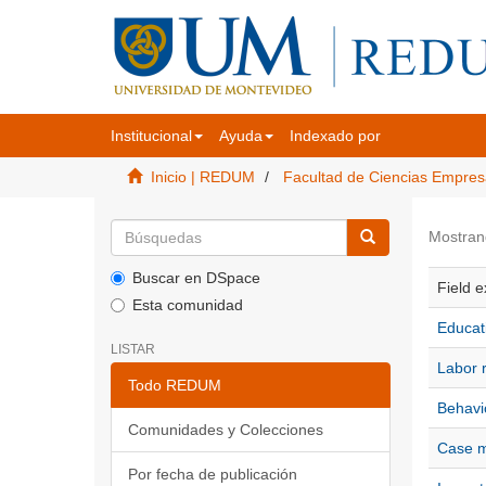
Institucional
Ayuda
Indexado por
Inicio | REDUM
Facultad de Ciencias Empres
Mostran
Buscar en DSpace
Field e
Esta comunidad
Educat
LISTAR
Labor r
Todo REDUM
Behavio
Comunidades y Colecciones
Case m
Por fecha de publicación