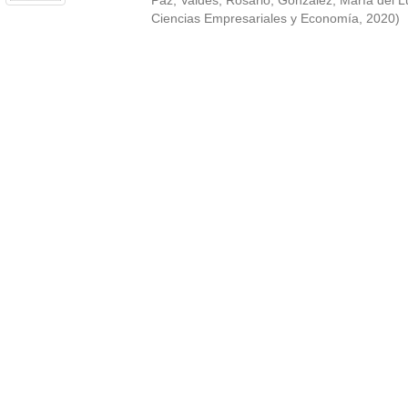
Paz
;
Valdés, Rosario
;
González, María del L
Ciencias Empresariales y Economía
,
2020
)