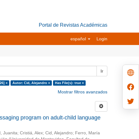
Portal de Revistas Académicas
español
Login
Ir
26] ×
Autor: Cid, Alejandro ×
Has File(s): true ×
Mostrar filtros avanzados
essaging program on adult-child language
, Juanita
;
Cristiá, Alex
;
Cid, Alejandro
;
Ferro, María