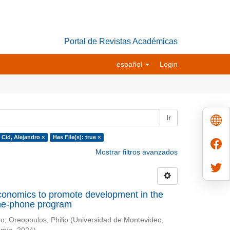
Portal de Revistas Académicas
español
Login
Ir
 Cid, Alejandro ×
Has File(s): true ×
Mostrar filtros avanzados
conomics to promote development in the
-the-phone program
ro
;
Oreopoulos, Philip
(
Universidad de Montevideo,