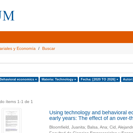
ariales y Economía
Buscar
 Behavioral economics ×
Materia: Technology ×
Fecha: [2020 TO 2026] ×
Autor:
do ítems 1-1 de 1
Using technology and behavioral e
early years: The effect of an over
Bloomfield, Juanita
;
Balsa, Ana
;
Cid, Alejand