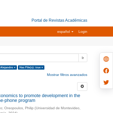
Portal de Revistas Académicas
español
Login
Ir
 Alejandro ×
Has File(s): true ×
Mostrar filtros avanzados
conomics to promote development in the
-the-phone program
ro
;
Oreopoulos, Philip
(
Universidad de Montevideo,