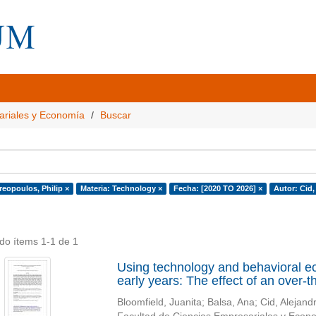
ariales y Economía
Buscar
reopoulos, Philip ×
Materia: Technology ×
Fecha: [2020 TO 2026] ×
Autor: Cid,
do ítems 1-1 de 1
Using technology and behavioral e
early years: The effect of an over
Bloomfield, Juanita
;
Balsa, Ana
;
Cid, Alejand