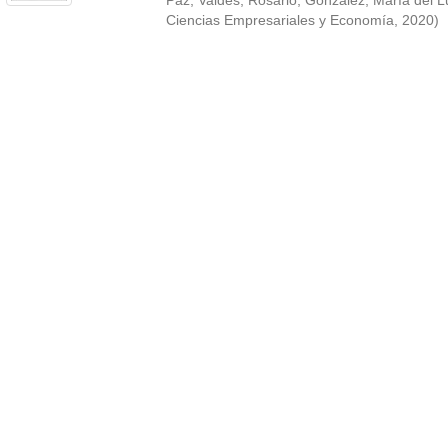
Paz
;
Valdés, Rosario
;
González, María del L
Ciencias Empresariales y Economía
,
2020
)