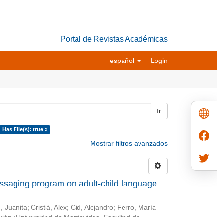
Portal de Revistas Académicas
español
Login
Ir
Has File(s): true ×
Mostrar filtros avanzados
essaging program on adult-child language
, Juanita
;
Cristiá, Alex
;
Cid, Alejandro
;
Ferro, María