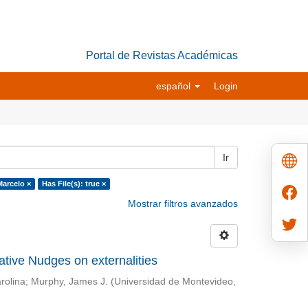
Portal de Revistas Académicas
español
Login
Ir
Marcelo ×
Has File(s): true ×
Mostrar filtros avanzados
mative Nudges on externalities
rolina
;
Murphy, James J.
(
Universidad de Montevideo
,