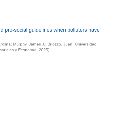
 pro-social guidelines when polluters have
rolina
;
Murphy, James J.
;
Briozzo, Juan
(
Universidad
sariales y Economía
,
2025
)